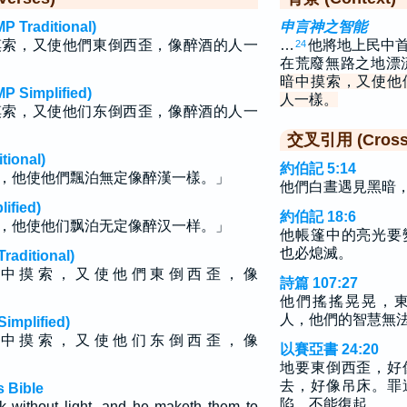
raditional)
申言神之智能
摸索，又使他們東倒西歪，像醉酒的人一
…
他將地上民中
24
在荒廢無路之地漂
暗中摸索，又使他
implified)
人一樣。
摸索，又使他们东倒西歪，像醉酒的人一
交叉引用 (Cross 
ional)
約伯記 5:14
，他使他們飄泊無定像醉漢一樣。」
他們白晝遇見黑暗
fied)
約伯記 18:6
，他使他们飘泊无定像醉汉一样。」
他帳篷中的亮光要
也必熄滅。
ditional)
 中 摸 索 ， 又 使 他 們 東 倒 西 歪 ， 像
詩篇 107:27
他們搖搖晃晃，
人，他們的智慧無
plified)
 中 摸 索 ， 又 使 他 们 东 倒 西 歪 ， 像
以賽亞書 24:20
地要東倒西歪，好
去，好像吊床。罪
 Bible
陷，不能復起。
k without light, and he maketh them to