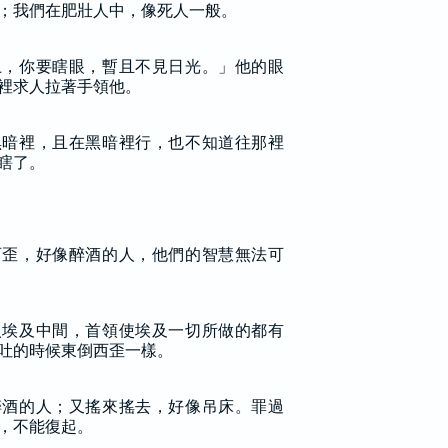
；我們在肥壯人中，像死人一般。
上，你要瞎眼，暫且不見日光。」他的眼
裡求人拉著手領他。
黑暗裡，且在黑暗裡行，也不知道往那裡
瞎了。
西歪，好像醉酒的人，他們的智慧無法可
入埃及中間，首領使埃及一切所做的都有
吐的時候東倒西歪一樣。
醉酒的人；又搖來搖去，好像吊床。罪過
，不能復起。