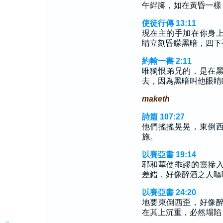
午絆腳，如在黃昏一樣
使徒行傳 13:11
現在主的手加在你身
睛立刻昏矇黑暗，四下
約翰一書 2:11
唯獨恨弟兄的，是在
去，因為黑暗叫他眼睛
maketh
詩篇 107:27
他們搖搖晃晃，東倒
施。
以賽亞書 19:14
耶和華使乖謬的靈摻
差錯，好像醉酒之人嘔
以賽亞書 24:20
地要東倒西歪，好像
在其上沉重，必然塌陷