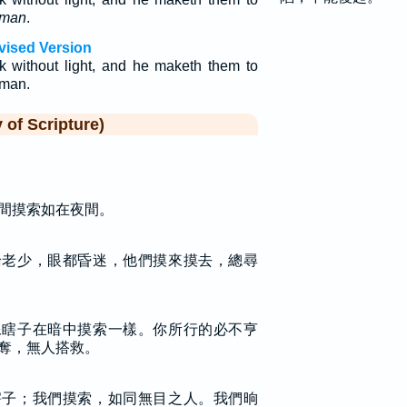
man
.
vised Version
k without light, and he maketh them to
 man.
f Scripture)
間摸索如在夜間。
論老少，眼都昏迷，他們摸來摸去，總尋
像瞎子在暗中摸索一樣。你所行的必不亨
奪，無人搭救。
瞎子；我們摸索，如同無目之人。我們晌