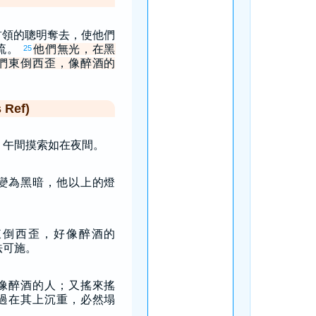
首領的聰明奪去，使他們
流。
他們無光，在黑
25
們東倒西歪，像醉酒的
Ref)
，午間摸索如在夜間。
變為黑暗，他以上的燈
東倒西歪，好像醉酒的
法可施。
像醉酒的人；又搖來搖
過在其上沉重，必然塌