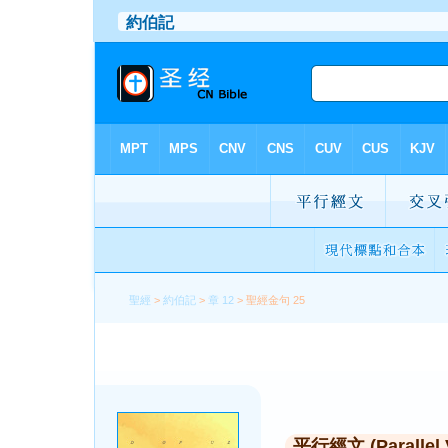
聖經
>
約伯記
>
章 12
> 聖經金句 25
平行經文 (Parallel 