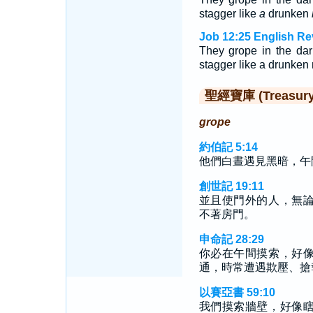
stagger like
a
drunken
Job 12:25 English Re
They grope in the dar
stagger like a drunken
聖經寶庫 (Treasury o
grope
約伯記 5:14
他們白晝遇見黑暗，午
創世記 19:11
並且使門外的人，無
不著房門。
申命記 28:29
你必在午間摸索，好
通，時常遭遇欺壓、搶
以賽亞書 59:10
我們摸索牆壁，好像