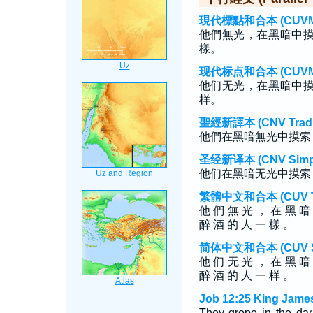
現代標點和合本 (CUVMP T
他們無光，在黑暗中
樣。
现代标点和合本 (CUVMP S
他们无光，在黑暗中
样。
聖經新譯本 (CNV Tradit
他們在黑暗無光中摸索
圣经新译本 (CNV Simpli
他们在黑暗无光中摸索
繁體中文和合本 (CUV Tra
他 們 無 光 ， 在 黑 暗
醉 酒 的 人 一 樣 。
简体中文和合本 (CUV Sim
他 们 无 光 ， 在 黑 暗
醉 酒 的 人 一 样 。
Job 12:25 King James
They grope in the dar