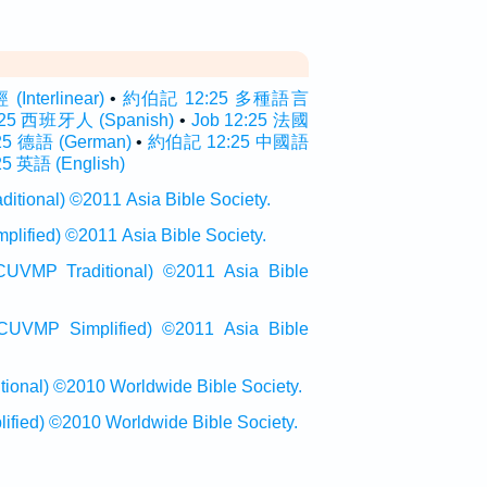
nterlinear)
•
約伯記 12:25 多種語言
:25 西班牙人 (Spanish)
•
Job 12:25 法國
:25 德語 (German)
•
約伯記 12:25 中國語
25 英語 (English)
onal) ©2011 Asia Bible Society.
ied) ©2011 Asia Bible Society.
raditional) ©2011 Asia Bible
Simplified) ©2011 Asia Bible
al) ©2010 Worldwide Bible Society.
ed) ©2010 Worldwide Bible Society.