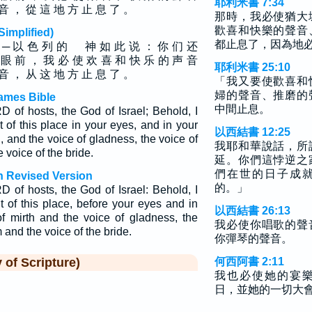
耶利米書 7:34
音 ， 從 這 地 方 止 息 了 。
那時，我必使猶大
歡喜和快樂的聲音
plified)
都止息了，因為地
华 ─ 以 色 列 的 神 如 此 说 ： 你 们 还
 眼 前 ， 我 必 使 欢 喜 和 快 乐 的 声 音
耶利米書 25:10
音 ， 从 这 地 方 止 息 了 。
「我又要使歡喜和
婦的聲音、推磨的
ames Bible
中間止息。
D of hosts, the God of Israel; Behold, I
 of this place in your eyes, and in your
以西結書 12:25
h, and the voice of gladness, the voice of
我耶和華說話，所
 voice of the bride.
延。你們這悖逆之
們在世的日子成
h Revised Version
的。」
D of hosts, the God of Israel: Behold, I
t of this place, before your eyes and in
以西結書 26:13
of mirth and the voice of gladness, the
我必使你唱歌的聲
 and the voice of the bride.
你彈琴的聲音。
f Scripture)
何西阿書 2:11
我也必使她的宴
日，並她的一切大