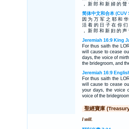
， 新 郎 和 新 婦 的 聲 
简体中文和合本 (CUV Sim
因 为 万 军 之 耶 和 
活 着 的 日 子 在 你 们
， 新 郎 和 新 妇 的 声 
Jeremiah 16:9 King J
For thus saith the LOR
will cause to cease out
days, the voice of mirt
the bridegroom, and the
Jeremiah 16:9 Englis
For thus saith the LOR
will cause to cease ou
your days, the voice 
voice of the bridegroom
聖經寶庫 (Treasury o
I will.