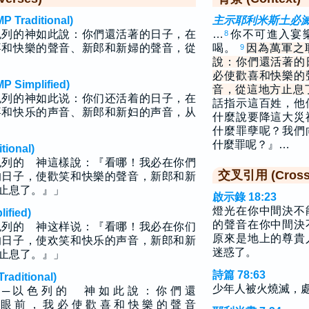
raditional)
主示耶利米斯土必
色列的神如此說：你們還活著的日子，在
…
你不可進入宴
8
喜和快樂的聲音、新郎和新婦的聲音，從
喝。
因為萬軍之
9
說：你們還活著的
必使歡喜和快樂的
implified)
音，從這地方止息
色列的神如此说：你们还活着的日子，在
話指示這百姓，他
喜和快乐的声音、新郎和新妇的声音，从
什麼說要降這大災
什麼罪孽呢？我們
什麼罪呢？』…
ional)
色列的 神這樣說：『看哪！我必在你們
交叉引用 (Cross 
的日子，使歡笑和快樂的聲音，新郎和新
止息了。』」
啟示錄 18:23
燈光在你中間決不
fied)
的聲音在你中間決
色列的 神这样说：『看哪！我必在你们
原來是地上的尊貴
的日子，使欢笑和快乐的声音，新郎和新
迷惑了。
止息了。』」
詩篇 78:63
ditional)
少年人被火燒滅，
華 ─ 以 色 列 的 神 如 此 說 ： 你 們 還
 眼 前 ， 我 必 使 歡 喜 和 快 樂 的 聲 音