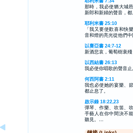
耶利米書 7:34
那時，我必使猶大城
新郎和新婦的聲音，都
耶利米書 25:10
「我又要使歡喜和快
音和燈的亮光從他們中
以賽亞書 24:7-12
新酒悲哀，葡萄樹衰殘
以西結書 26:13
我必使你唱歌的聲音止
何西阿書 2:11
我也必使她的宴樂、
都止息了。
啟示錄 18:22,23
彈琴、作樂、吹笛、
手藝人在你中間決不
聽見。…
鏈接 (Links)