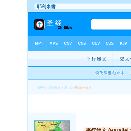
聖經
>
耶利米書
>
章 16
> 聖經金句 9
平行經文 (Parallel 