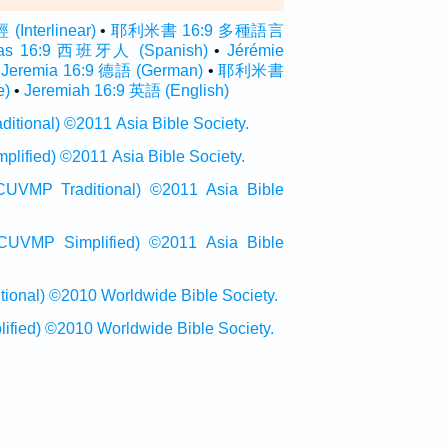
nterlinear)
•
耶利米書 16:9 多種語言
ías 16:9 西班牙人 (Spanish)
•
Jérémie
•
Jeremia 16:9 德語 (German)
•
耶利米書
e)
•
Jeremiah 16:9 英語 (English)
onal) ©2011 Asia Bible Society.
ied) ©2011 Asia Bible Society.
raditional) ©2011 Asia Bible
Simplified) ©2011 Asia Bible
al) ©2010 Worldwide Bible Society.
ed) ©2010 Worldwide Bible Society.