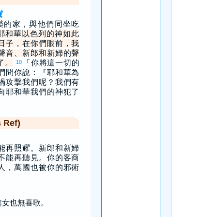
滅
樂的家，與他們同坐吃
耶和華以色列的神如此
日子，在你們眼前，我
聲音、新郎和新婦的聲
了。
「你將這一切的
10
們問你說：『耶和華為
禍攻擊我們呢？我們有
向耶和華我們的神犯了
Ref)
能再照耀。新郎和新婦
不能再聽見。你的客商
人，萬國也被你的邪術
處女也無喜歌。