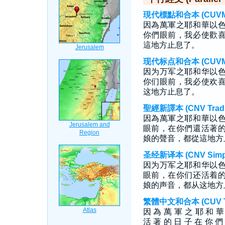
現代標點和合本 (CUVMP T
因為萬軍之耶和華以
你們眼前，我必使歡
這地方止息了。
现代标点和合本 (CUVMP S
因为万军之耶和华以
你们眼前，我必使欢
这地方止息了。
聖經新譯本 (CNV Tradit
因為萬軍之耶和華以
眼前，在你們還活著
娘的聲音，都從這地方
圣经新译本 (CNV Simpli
因为万军之耶和华以
眼前，在你们还活着
娘的声音，都从这地方
繁體中文和合本 (CUV Tra
因 為 萬 軍 之 耶 和 
活 著 的 日 子 在 你 們