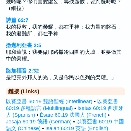
幾時呢？你們喜愛虛妄，尋找虛假，要到幾時呢？
（細拉）
詩篇 62:7
我的拯救，我的榮耀，都在乎神；我力量的磐石，
我的避難所，都在乎神。
撒迦利亞書 2:5
耶和華說：我要做耶路撒冷四圍的火城，並要做其
中的榮耀。
路加福音 2:32
是照亮外邦人的光，又是你民以色列的榮耀。」
鏈接 (Links)
以賽亞書 60:19 雙語聖經 (Interlinear)
•
以賽亞書
60:19 多種語言 (Multilingual)
•
Isaías 60:19 西班牙
人 (Spanish)
•
Ésaïe 60:19 法國人 (French)
•
Jesaja 60:19 德語 (German)
•
以賽亞書 60:19 中國
語文 (Chinese)
•
Isaiah 60:19 英語 (English)