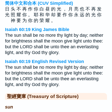
简体中文和合本 (CUV Simplified)
日 头 不 再 作 你 白 昼 的 光 ， 月 亮 也 不 再 发
光 照 耀 你 。 耶 和 华 却 要 作 你 永 远 的 光 你
神 要 为 你 的 荣 耀 。
Isaiah 60:19 King James Bible
The sun shall be no more thy light by day; neither
for brightness shall the moon give light unto thee:
but the LORD shall be unto thee an everlasting
light, and thy God thy glory.
Isaiah 60:19 English Revised Version
The sun shall be no more thy light by day; neither
for brightness shall the moon give light unto thee:
but the LORD shall be unto thee an everlasting
light, and thy God thy glory.
聖經寶庫 (Treasury of Scripture)
sun