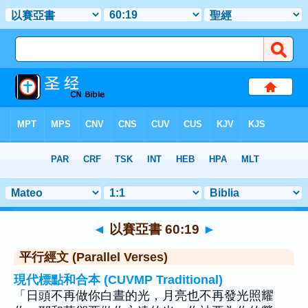
聖經
>
以賽亞書
>
章 60
> 聖經金句 19
◄
以賽亞書 60:19
►
平行經文 (Parallel Verses)
現代標點和合本 (CUVMP Traditional)
「日頭不再做你白晝的光，月亮也不再發光照耀