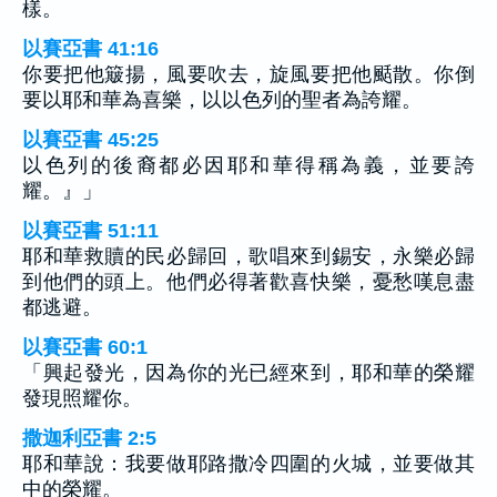
樣。
以賽亞書 41:16
你要把他簸揚，風要吹去，旋風要把他颳散。你倒
要以耶和華為喜樂，以以色列的聖者為誇耀。
以賽亞書 45:25
以色列的後裔都必因耶和華得稱為義，並要誇
耀。』」
以賽亞書 51:11
耶和華救贖的民必歸回，歌唱來到錫安，永樂必歸
到他們的頭上。他們必得著歡喜快樂，憂愁嘆息盡
都逃避。
以賽亞書 60:1
「興起發光，因為你的光已經來到，耶和華的榮耀
發現照耀你。
撒迦利亞書 2:5
耶和華說：我要做耶路撒冷四圍的火城，並要做其
中的榮耀。