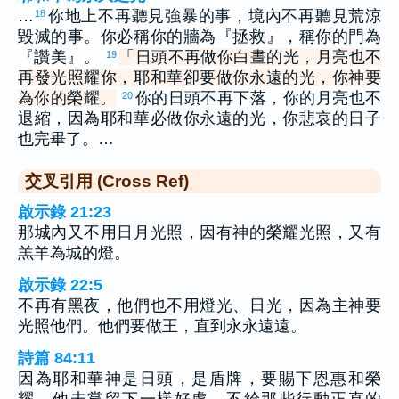
…
你地上不再聽見強暴的事，境內不再聽見荒涼
18
毀滅的事。你必稱你的牆為『拯救』，稱你的門為
『讚美』。
「日頭不再做你白晝的光，月亮也不
19
再發光照耀你，耶和華卻要做你永遠的光，你神要
為你的榮耀。
你的日頭不再下落，你的月亮也不
20
退縮，因為耶和華必做你永遠的光，你悲哀的日子
也完畢了。…
交叉引用 (Cross Ref)
啟示錄 21:23
那城內又不用日月光照，因有神的榮耀光照，又有
羔羊為城的燈。
啟示錄 22:5
不再有黑夜，他們也不用燈光、日光，因為主神要
光照他們。他們要做王，直到永永遠遠。
詩篇 84:11
因為耶和華神是日頭，是盾牌，要賜下恩惠和榮
耀，他未嘗留下一樣好處，不給那些行動正直的