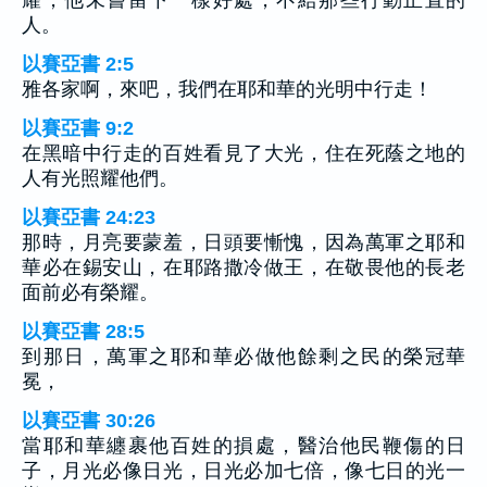
人。
以賽亞書 2:5
雅各家啊，來吧，我們在耶和華的光明中行走！
以賽亞書 9:2
在黑暗中行走的百姓看見了大光，住在死蔭之地的
人有光照耀他們。
以賽亞書 24:23
那時，月亮要蒙羞，日頭要慚愧，因為萬軍之耶和
華必在錫安山，在耶路撒冷做王，在敬畏他的長老
面前必有榮耀。
以賽亞書 28:5
到那日，萬軍之耶和華必做他餘剩之民的榮冠華
冕，
以賽亞書 30:26
當耶和華纏裹他百姓的損處，醫治他民鞭傷的日
子，月光必像日光，日光必加七倍，像七日的光一