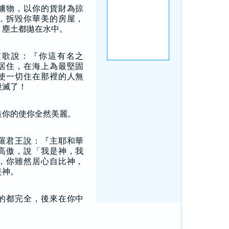
擄物，以你的貨財為掠
，拆毀你華美的房屋，
、塵土都拋在水中。
哀歌說：『你這有名之
居住，在海上為最堅固
使一切住在那裡的人無
毀滅了！
造你的使你全然美麗。
羅君王說：『主耶和華
高傲，說「我是神，我
，你雖然居心自比神，
是神。
的都完全，後來在你中