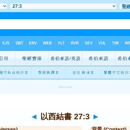
◄
以西結書 27:3
►
Verses)
背景 (Context)