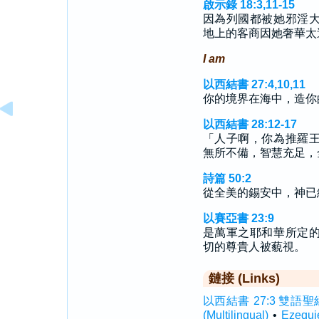
啟示錄 18:3,11-15
因為列國都被她邪淫
地上的客商因她奢華太
I am
以西結書 27:4,10,11
你的境界在海中，造你
以西結書 28:12-17
「人子啊，你為推羅
無所不備，智慧充足，
詩篇 50:2
從全美的錫安中，神已
以賽亞書 23:9
是萬軍之耶和華所定
切的尊貴人被藐視。
鏈接 (Links)
以西結書 27:3 雙語聖經 (I
(Multilingual)
•
Ezequ