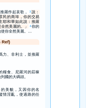
為推羅作起哀歌，
說：
3
眾民的商埠，你的交易
主耶和華如此說：推羅
是全然美麗的。」
你的
4
的使你全然美麗。…
Ref)
瑪力、非利士，並推羅
的糧食、尼羅河的莊稼
做列國的大碼頭。
己的美貌，又因你的名
縱情淫亂，使過路的任