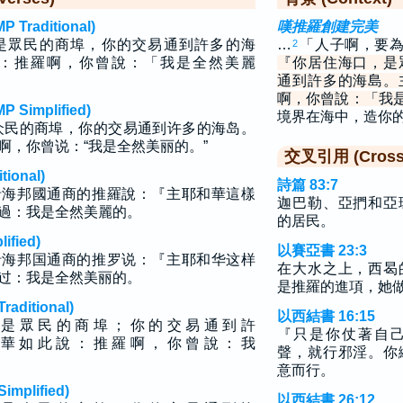
raditional)
嘆推羅創建完美
是眾民的商埠，你的交易通到許多的海
…
「人子啊，要
2
：推羅啊，你曾說：「我是全然美麗
『你居住海口，是
通到許多的海島。
啊，你曾說：「我
implified)
境界在海中，造你
众民的商埠，你的交易通到许多的海岛。
啊，你曾说：“我是全然美丽的。”
交叉引用 (Cross 
ional)
詩篇 83:7
沿海邦國通商的推羅說：『主耶和華這樣
迦巴勒、亞捫和亞
過：我是全然美麗的。
的居民。
fied)
以賽亞書 23:3
沿海邦国通商的推罗说：『主耶和华这样
在大水之上，西曷
过：我是全然美丽的。
是推羅的進項，她
ditional)
以西結書 16:15
 是 眾 民 的 商 埠 ； 你 的 交 易 通 到 許
『只是你仗著自
 華 如 此 說 ： 推 羅 啊 ， 你 曾 說 ： 我
聲，就行邪淫。你
意而行。
plified)
以西結書 26:12