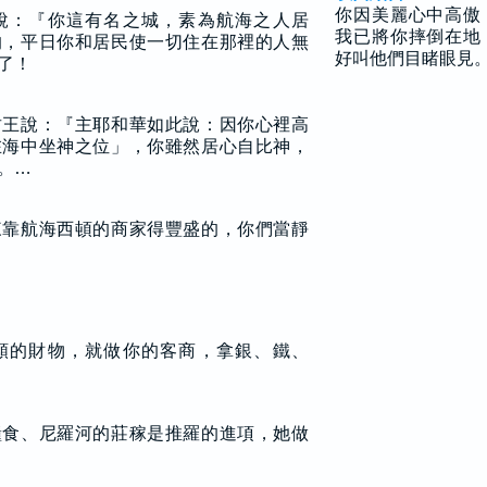
你因美麗心中高傲
說：『你這有名之城，素為航海之人居
我已將你摔倒在地
的，平日你和居民使一切住在那裡的人無
好叫他們目睹眼見
了！
君王說：『主耶和華如此說：因你心裡高
在海中坐神之位」，你雖然居心自比神，
。…
來靠航海西頓的商家得豐盛的，你們當靜
類的財物，就做你的客商，拿銀、鐵、
糧食、尼羅河的莊稼是推羅的進項，她做