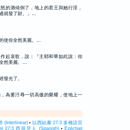
大怒的酒傾倒了，地上的君王與她行淫，
過就發了財。」…
的使你全然美麗。…
王作起哀歌，說：『主耶和華如此說：你
全然美麗。…
經發光了。
的，為要汙辱一切高傲的榮耀，使地上一
nterlinear)
•
以西結書 27:3 多種語言
iel 27:3 西班牙人 (Spanish)
•
Ézéchiel