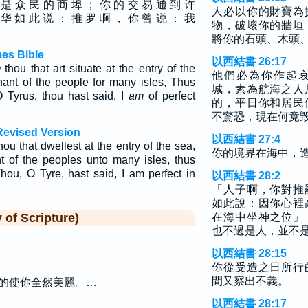
 是 众 民 的 商 埠 ； 你 的 交 易 通 到 许
人必以你的財寶為
 华 如 此 说 ： 推 罗 啊 ， 你 曾 说 ： 我
物，破壞你的牆垣
將你的石頭、木頭
mes Bible
以西結書 26:17
hou that art situate at the entry of the
他們必為你作起
ant of the people for many isles, Thus
城，素為航海之人
 Tyrus, thou hast said, I
am
of perfect
的，平日你和居民
不驚恐，現在何竟
Revised Version
以西結書 27:4
ou that dwellest at the entry of the sea,
你的境界在海中，
t of the peoples unto many isles, thus
hou, O Tyre, hast said, I am perfect in
以西結書 28:2
「人子啊，你對推
如此說：因你心裡
f Scripture)
在海中坐神之位」
也不過是人，並不
以西結書 28:15
你從受造之日所行
間又察出不義。
的使你全然美麗。…
以西結書 28:17