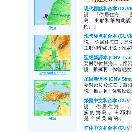
現代標點和合本 (CUVMP T
說：『你居住海口，
島。主耶和華如此說
的。」
现代标点和合本 (CUVMP S
说：‘你居住海口，是
主耶和华如此说：推罗
聖經新譯本 (CNV Tradit
要對那位於海口，跟
說：推羅啊！你曾經說
圣经新译本 (CNV Simpli
要对那位於海口，跟
说：推罗啊！你曾经说
繁體中文和合本 (CUV Tra
說 ： 你 居 住 海 口 ，
多 的 海 島 。 主 耶 和
是 全 然 美 麗 的 。
简体中文和合本 (CUV Sim