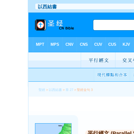
聖經
>
以西結書
>
章 27
> 聖經金句 3
平行經文 (Parallel 