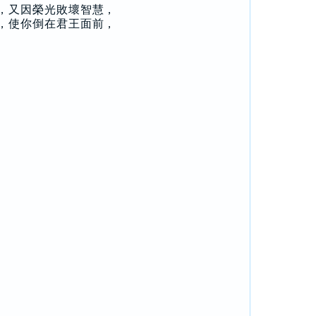
，又因榮光敗壞智慧，
，使你倒在君王面前，
。