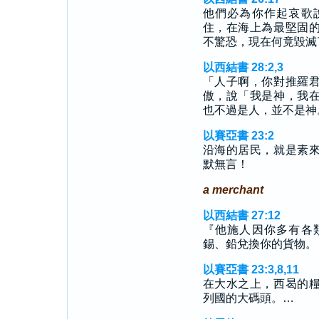
他們必為你作起哀歌
住，在海上為最堅固
不驚恐，現在何竟毀滅
以西結書 28:2,3
「人子啊，你對推羅
傲，說「我是神，我
也不過是人，並不是神
以賽亞書 23:2
沿海的居民，就是素
默無言！
a merchant
以西結書 27:12
『他施人因你多有各
錫、鉛兌換你的貨物。
以賽亞書 23:3,8,11
在大水之上，西曷的
列國的大碼頭。…