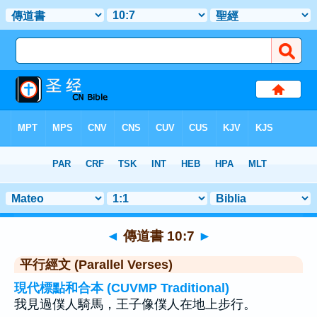
聖經
>
傳道書
>
章 10
> 聖經金句 7
◄
傳道書 10:7
►
平行經文 (Parallel Verses)
現代標點和合本 (CUVMP Traditional)
我見過僕人騎馬，王子像僕人在地上步行。