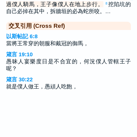
過僕人騎馬，王子像僕人在地上步行。
挖陷坑的
8
自己必掉在其中，拆牆垣的必為蛇所咬。…
交叉引用 (Cross Ref)
以斯帖記 6:8
當將王常穿的朝服和戴冠的御馬，
箴言 19:10
愚昧人宴樂度日是不合宜的，何況僕人管轄王子
呢？
箴言 30:22
就是僕人做王，愚頑人吃飽，