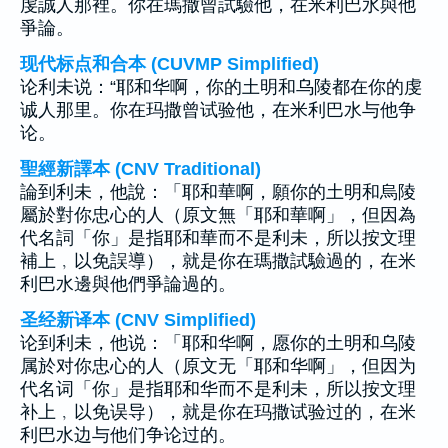
虔誠人那裡。你在瑪撒曾試驗他，在米利巴水與他
爭論。
现代标点和合本 (CUVMP Simplified)
论利未说：“耶和华啊，你的土明和乌陵都在你的虔
诚人那里。你在玛撒曾试验他，在米利巴水与他争
论。
聖經新譯本 (CNV Traditional)
論到利未，他說：「耶和華啊，願你的土明和烏陵
屬於對你忠心的人（原文無「耶和華啊」，但因為
代名詞「你」是指耶和華而不是利未，所以按文理
補上﹐以免誤導），就是你在瑪撒試驗過的，在米
利巴水邊與他們爭論過的。
圣经新译本 (CNV Simplified)
论到利未，他说：「耶和华啊，愿你的土明和乌陵
属於对你忠心的人（原文无「耶和华啊」，但因为
代名词「你」是指耶和华而不是利未，所以按文理
补上﹐以免误导），就是你在玛撒试验过的，在米
利巴水边与他们争论过的。