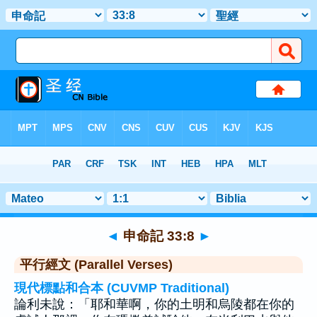
聖經
>
申命記
>
章 33
> 聖經金句 8
◄
申命記 33:8
►
平行經文 (Parallel Verses)
現代標點和合本 (CUVMP Traditional)
論利未說：「耶和華啊，你的土明和烏陵都在你的