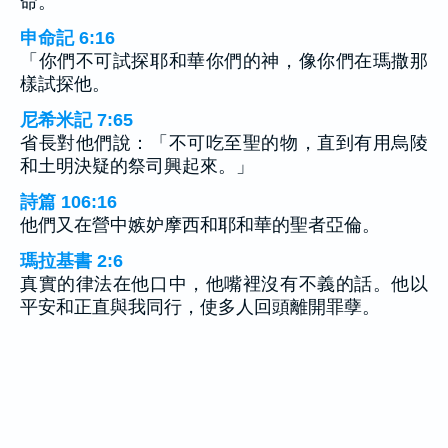
命。
申命記 6:16
「你們不可試探耶和華你們的神，像你們在瑪撒那
樣試探他。
尼希米記 7:65
省長對他們說：「不可吃至聖的物，直到有用烏陵
和土明決疑的祭司興起來。」
詩篇 106:16
他們又在營中嫉妒摩西和耶和華的聖者亞倫。
瑪拉基書 2:6
真實的律法在他口中，他嘴裡沒有不義的話。他以
平安和正直與我同行，使多人回頭離開罪孽。