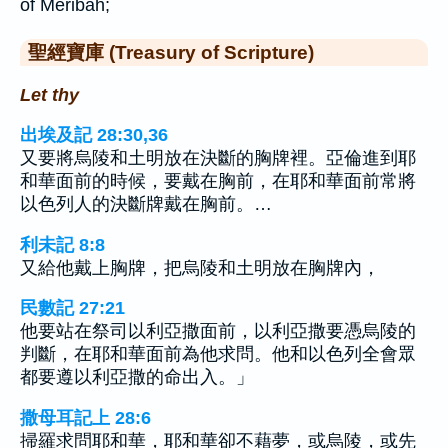
of Meribah;
聖經寶庫 (Treasury of Scripture)
Let thy
出埃及記 28:30,36
又要將烏陵和土明放在決斷的胸牌裡。亞倫進到耶
和華面前的時候，要戴在胸前，在耶和華面前常將
以色列人的決斷牌戴在胸前。…
利未記 8:8
又給他戴上胸牌，把烏陵和土明放在胸牌內，
民數記 27:21
他要站在祭司以利亞撒面前，以利亞撒要憑烏陵的
判斷，在耶和華面前為他求問。他和以色列全會眾
都要遵以利亞撒的命出入。」
撒母耳記上 28:6
掃羅求問耶和華，耶和華卻不藉夢，或烏陵，或先