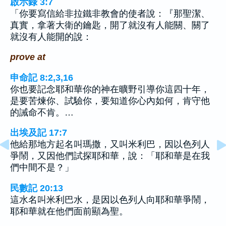
啟示錄 3:7
「你要寫信給非拉鐵非教會的使者說：『那聖潔、
真實，拿著大衛的鑰匙，開了就沒有人能關、關了
就沒有人能開的說：
prove at
申命記 8:2,3,16
你也要記念耶和華你的神在曠野引導你這四十年，
是要苦煉你、試驗你，要知道你心內如何，肯守他
的誡命不肯。…
出埃及記 17:7
他給那地方起名叫瑪撒，又叫米利巴，因以色列人
爭鬧，又因他們試探耶和華，說：「耶和華是在我
們中間不是？」
民數記 20:13
這水名叫米利巴水，是因以色列人向耶和華爭鬧，
耶和華就在他們面前顯為聖。