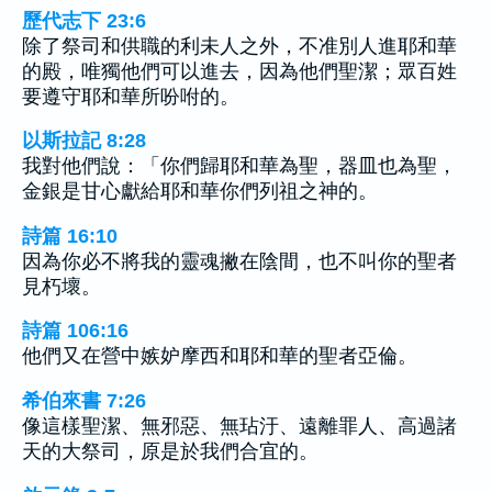
歷代志下 23:6
除了祭司和供職的利未人之外，不准別人進耶和華
的殿，唯獨他們可以進去，因為他們聖潔；眾百姓
要遵守耶和華所吩咐的。
以斯拉記 8:28
我對他們說：「你們歸耶和華為聖，器皿也為聖，
金銀是甘心獻給耶和華你們列祖之神的。
詩篇 16:10
因為你必不將我的靈魂撇在陰間，也不叫你的聖者
見朽壞。
詩篇 106:16
他們又在營中嫉妒摩西和耶和華的聖者亞倫。
希伯來書 7:26
像這樣聖潔、無邪惡、無玷汙、遠離罪人、高過諸
天的大祭司，原是於我們合宜的。