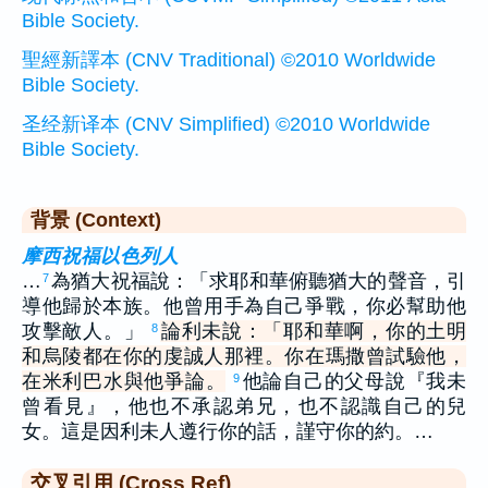
Bible Society.
聖經新譯本 (CNV Traditional) ©2010 Worldwide
Bible Society.
圣经新译本 (CNV Simplified) ©2010 Worldwide
Bible Society.
背景 (Context)
摩西祝福以色列人
…
為猶大祝福說：「求耶和華俯聽猶大的聲音，引
7
導他歸於本族。他曾用手為自己爭戰，你必幫助他
攻擊敵人。」
論利未說：「耶和華啊，你的土明
8
和烏陵都在你的虔誠人那裡。你在瑪撒曾試驗他，
在米利巴水與他爭論。
他論自己的父母說『我未
9
曾看見』，他也不承認弟兄，也不認識自己的兒
女。這是因利未人遵行你的話，謹守你的約。…
交叉引用 (Cross Ref)