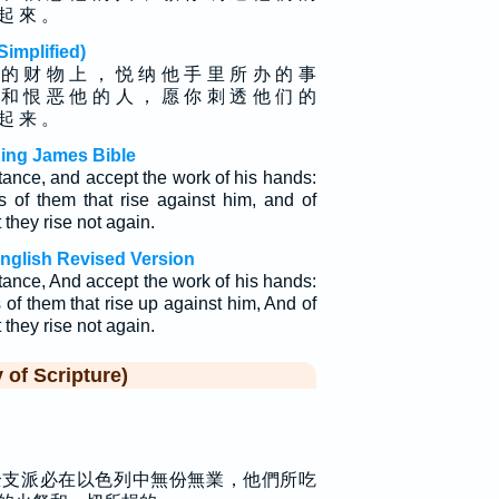
 起 來 。
plified)
 的 财 物 上 ， 悦 纳 他 手 里 所 办 的 事
 和 恨 恶 他 的 人 ， 愿 你 刺 透 他 们 的
 起 来 。
ing James Bible
ance, and accept the work of his hands:
s of them that rise against him, and of
 they rise not again.
nglish Revised Version
ance, And accept the work of his hands:
 of them that rise up against him, And of
 they rise not again.
f Scripture)
全支派必在以色列中無份無業，他們所吃