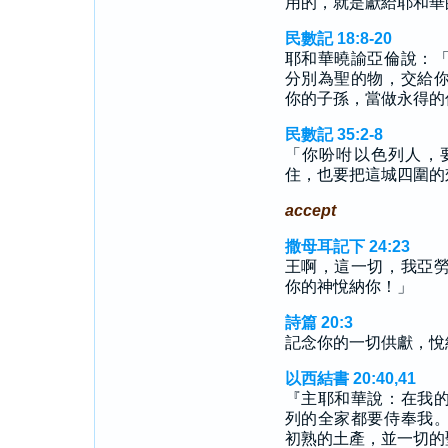
用的，就是獻給耶和華
民數記 18:8-20
耶和華曉諭亞倫說：
分別為聖的物，交給
你的子孫，當做永得的
民數記 35:2-8
「你吩咐以色列人，
住，也要把這城四圍的
accept
撒母耳記下 24:23
王啊，這一切，我亞
你的神悅納你！」
詩篇 20:3
記念你的一切供獻，悅
以西結書 20:40,41
『主耶和華說：在我
列的全家都要侍奉我
初熟的土產，並一切的