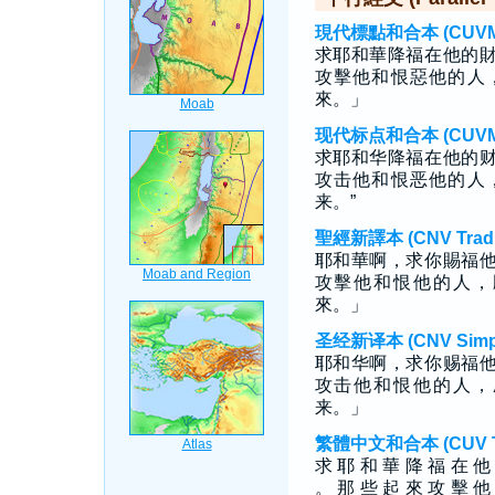
現代標點和合本 (CUVMP T
求耶和華降福在他的
攻擊他和恨惡他的人
來。」
现代标点和合本 (CUVMP S
求耶和华降福在他的
攻击他和恨恶他的人
来。”
聖經新譯本 (CNV Tradit
耶和華啊，求你賜福
攻擊他和恨他的人，
來。」
圣经新译本 (CNV Simpli
耶和华啊，求你赐福
攻击他和恨他的人，
来。」
繁體中文和合本 (CUV Tra
求 耶 和 華 降 福 在 他
。 那 些 起 來 攻 擊 他