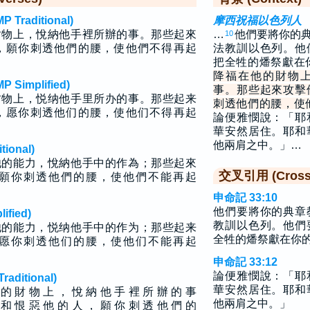
raditional)
摩西祝福以色列人
財物上，悅納他手裡所辦的事。那些起來
…
他們要將你的
10
，願你刺透他們的腰，使他們不得再起
法教訓以色列。他
把全牲的燔祭獻在
降福在他的財物
implified)
事。那些起來攻擊
财物上，悦纳他手里所办的事。那些起来
刺透他們的腰，使
，愿你刺透他们的腰，使他们不得再起
論便雅憫說：「耶
華安然居住。耶和
他兩肩之中。」…
ional)
他的能力，悅納他手中的作為；那些起來
交叉引用 (Cross 
願你刺透他們的腰，使他們不能再起
申命記 33:10
他們要將你的典章
fied)
教訓以色列。他們
他的能力，悦纳他手中的作为；那些起来
全牲的燔祭獻在你
愿你刺透他们的腰，使他们不能再起
申命記 33:12
論便雅憫說：「耶
ditional)
華安然居住。耶和
 的 財 物 上 ， 悅 納 他 手 裡 所 辦 的 事
他兩肩之中。」
 和 恨 惡 他 的 人 ， 願 你 刺 透 他 們 的