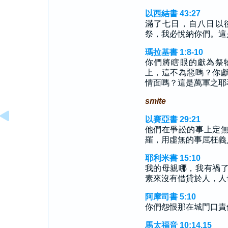
以西結書 43:27
滿了七日，自八日以
祭，我必悅納你們。這
瑪拉基書 1:8-10
你們將瞎眼的獻為祭
上，這不為惡嗎？你
情面嗎？這是萬軍之耶
smite
以賽亞書 29:21
他們在爭訟的事上定
羅，用虛無的事屈枉義
耶利米書 15:10
我的母親哪，我有禍
素來沒有借貸於人，人
阿摩司書 5:10
你們怨恨那在城門口責
馬太福音 10:14,15