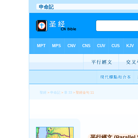
聖經
>
申命記
>
章 33
> 聖經金句 11
平行經文 (Parallel 