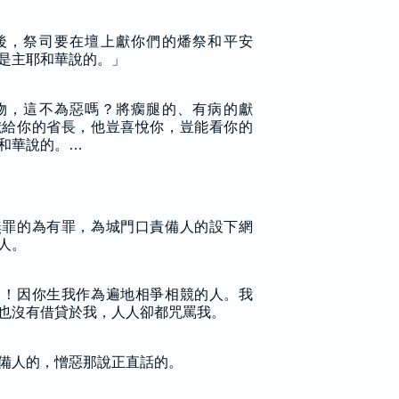
後，祭司要在壇上獻你們的燔祭和平安
是主耶和華說的。」
物，這不為惡嗎？將瘸腿的、有病的獻
獻給你的省長，他豈喜悅你，豈能看你的
和華說的。…
無罪的為有罪，為城門口責備人的設下網
人。
了！因你生我作為遍地相爭相競的人。我
也沒有借貸於我，人人卻都咒罵我。
備人的，憎惡那說正直話的。