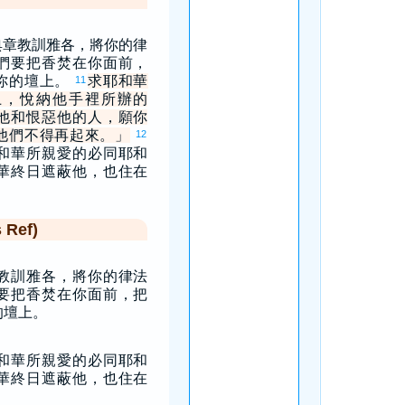
典章教訓雅各，將你的律
們要把香焚在你面前，
你的壇上。
求耶和華
11
上，悅納他手裡所辦的
他和恨惡他的人，願你
他們不得再起來。」
12
和華所親愛的必同耶和
華終日遮蔽他，也住在
Ref)
教訓雅各，將你的律法
要把香焚在你面前，把
的壇上。
和華所親愛的必同耶和
華終日遮蔽他，也住在