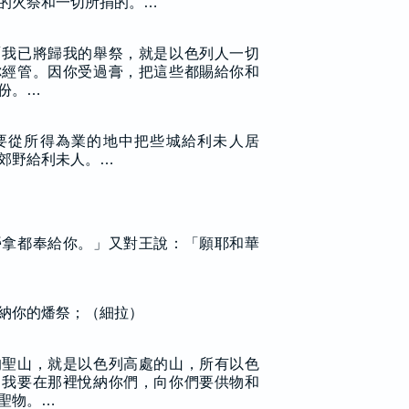
的火祭和一切所捐的。…
「我已將歸我的舉祭，就是以色列人一切
你經管。因你受過膏，把這些都賜給你和
份。…
要從所得為業的地中把些城給利未人居
郊野給利未人。…
勞拿都奉給你。」又對王說：「願耶和華
納你的燔祭；（細拉）
的聖山，就是以色列高處的山，所有以色
。我要在那裡悅納你們，向你們要供物和
聖物。…