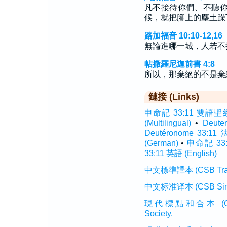
凡不接待你們、不聽
候，就把腳上的塵土跺
路加福音 10:10-12,16
無論進哪一城，人若不
帖撒羅尼迦前書 4:8
所以，那棄絕的不是棄
鏈接 (Links)
申命記 33:11 雙語聖經 (I
(Multilingual)
•
Deute
Deutéronome 33:11
(German)
•
申命記 33:
33:11 英語 (English)
中文標準譯本 (CSB Traditi
中文标准译本 (CSB Simplif
現代標點和合本 (CUVMP T
Society.