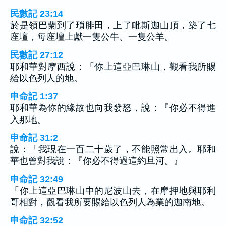
民數記 23:14
於是領巴蘭到了瑣腓田，上了毗斯迦山頂，築了七
座壇，每座壇上獻一隻公牛、一隻公羊。
民數記 27:12
耶和華對摩西說：「你上這亞巴琳山，觀看我所賜
給以色列人的地。
申命記 1:37
耶和華為你的緣故也向我發怒，說：『你必不得進
入那地。
申命記 31:2
說：「我現在一百二十歲了，不能照常出入。耶和
華也曾對我說：『你必不得過這約旦河。』
申命記 32:49
「你上這亞巴琳山中的尼波山去，在摩押地與耶利
哥相對，觀看我所要賜給以色列人為業的迦南地。
申命記 32:52