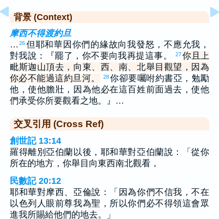
背景 (Context)
摩西不得渡約旦
…
但耶和華因你們的緣故向我發怒，不應允我，
26
對我說：『罷了，你不要向我再提這事。
你且上
27
毗斯迦山頂去，向東、西、南、北舉目觀望，因為
你必不能過這約旦河。
你卻要囑咐約書亞，勉勵
28
他，使他膽壯，因為他必在這百姓前面過去，使他
們承受你所要觀看之地。』…
交叉引用 (Cross Ref)
創世記 13:14
羅得離別亞伯蘭以後，耶和華對亞伯蘭說：「從你
所在的地方，你舉目向東西南北觀看，
民數記 20:12
耶和華對摩西、亞倫說：「因為你們不信我，不在
以色列人眼前尊我為聖，所以你們必不得領這會眾
進我所賜給他們的地去。」