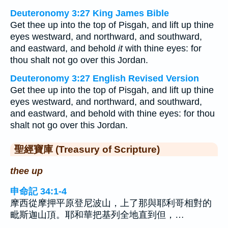
Deuteronomy 3:27 King James Bible
Get thee up into the top of Pisgah, and lift up thine
eyes westward, and northward, and southward,
and eastward, and behold
it
with thine eyes: for
thou shalt not go over this Jordan.
Deuteronomy 3:27 English Revised Version
Get thee up into the top of Pisgah, and lift up thine
eyes westward, and northward, and southward,
and eastward, and behold with thine eyes: for thou
shalt not go over this Jordan.
聖經寶庫 (Treasury of Scripture)
thee up
申命記 34:1-4
摩西從摩押平原登尼波山，上了那與耶利哥相對的
毗斯迦山頂。耶和華把基列全地直到但，…