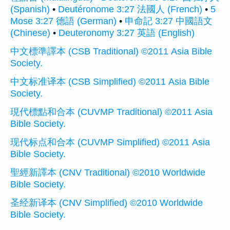
(Spanish)
•
Deutéronome 3:27 法國人 (French)
•
5
Mose 3:27 德語 (German)
•
申命記 3:27 中國語文
(Chinese)
•
Deuteronomy 3:27 英語 (English)
中文標準譯本 (CSB Traditional) ©2011 Asia Bible
Society.
中文标准译本 (CSB Simplified) ©2011 Asia Bible
Society.
現代標點和合本 (CUVMP Traditional) ©2011 Asia
Bible Society.
现代标点和合本 (CUVMP Simplified) ©2011 Asia
Bible Society.
聖經新譯本 (CNV Traditional) ©2010 Worldwide
Bible Society.
圣经新译本 (CNV Simplified) ©2010 Worldwide
Bible Society.