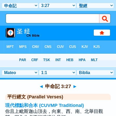
聖經
>
申命記
>
章 3
> 聖經金句 27
◄
申命記 3:27
►
平行經文 (Parallel Verses)
現代標點和合本 (CUVMP Traditional)
你且上毗斯迦山頂去，向東、西、南、北舉目觀