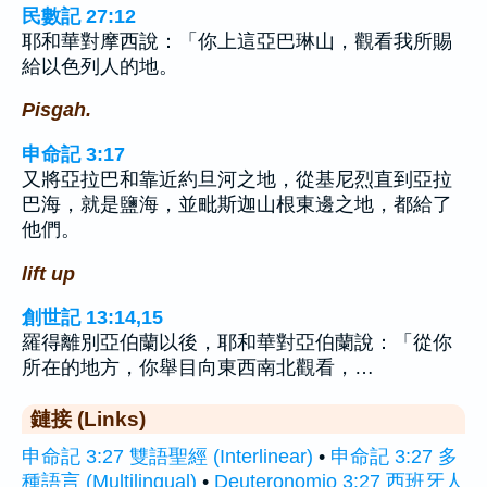
民數記 27:12
耶和華對摩西說：「你上這亞巴琳山，觀看我所賜
給以色列人的地。
Pisgah.
申命記 3:17
又將亞拉巴和靠近約旦河之地，從基尼烈直到亞拉
巴海，就是鹽海，並毗斯迦山根東邊之地，都給了
他們。
lift up
創世記 13:14,15
羅得離別亞伯蘭以後，耶和華對亞伯蘭說：「從你
所在的地方，你舉目向東西南北觀看，…
鏈接 (Links)
申命記 3:27 雙語聖經 (Interlinear)
•
申命記 3:27 多
種語言 (Multilingual)
•
Deuteronomio 3:27 西班牙人