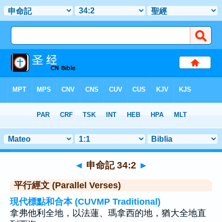
聖經
>
申命記
>
章 34
> 聖經金句 2
◄
申命記 34:2
►
平行經文 (Parallel Verses)
現代標點和合本 (CUVMP Traditional)
拿弗他利全地，以法蓮、瑪拿西的地，猶大全地直