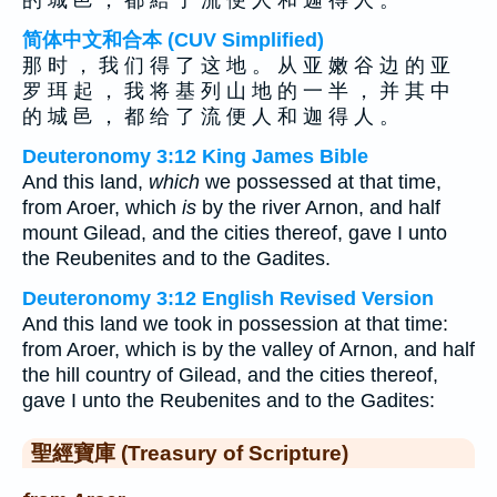
的 城 邑 ， 都 給 了 流 便 人 和 迦 得 人 。
简体中文和合本 (CUV Simplified)
那 时 ， 我 们 得 了 这 地 。 从 亚 嫩 谷 边 的 亚
罗 珥 起 ， 我 将 基 列 山 地 的 一 半 ， 并 其 中
的 城 邑 ， 都 给 了 流 便 人 和 迦 得 人 。
Deuteronomy 3:12 King James Bible
And this land,
which
we possessed at that time,
from Aroer, which
is
by the river Arnon, and half
mount Gilead, and the cities thereof, gave I unto
the Reubenites and to the Gadites.
Deuteronomy 3:12 English Revised Version
And this land we took in possession at that time:
from Aroer, which is by the valley of Arnon, and half
the hill country of Gilead, and the cities thereof,
gave I unto the Reubenites and to the Gadites:
聖經寶庫 (Treasury of Scripture)