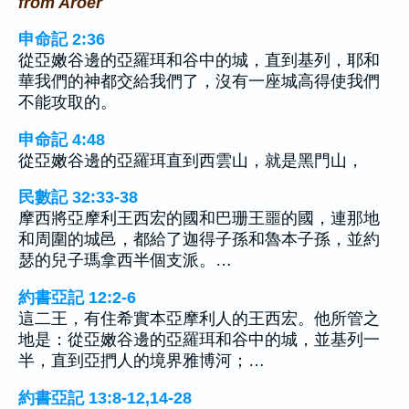
from Aroer
申命記 2:36
從亞嫩谷邊的亞羅珥和谷中的城，直到基列，耶和
華我們的神都交給我們了，沒有一座城高得使我們
不能攻取的。
申命記 4:48
從亞嫩谷邊的亞羅珥直到西雲山，就是黑門山，
民數記 32:33-38
摩西將亞摩利王西宏的國和巴珊王噩的國，連那地
和周圍的城邑，都給了迦得子孫和魯本子孫，並約
瑟的兒子瑪拿西半個支派。…
約書亞記 12:2-6
這二王，有住希實本亞摩利人的王西宏。他所管之
地是：從亞嫩谷邊的亞羅珥和谷中的城，並基列一
半，直到亞捫人的境界雅博河；…
約書亞記 13:8-12,14-28