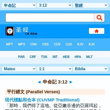
聖經
>
申命記
>
章 3
> 聖經金句 12
◄
申命記 3:12
►
平行經文 (Parallel Verses)
現代標點和合本 (CUVMP Traditional)
「那時，我們得了這地。從亞嫩谷邊的亞羅珥起，