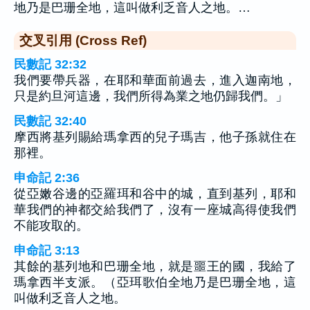
地乃是巴珊全地，這叫做利乏音人之地。…
交叉引用 (Cross Ref)
民數記 32:32
我們要帶兵器，在耶和華面前過去，進入迦南地，
只是約旦河這邊，我們所得為業之地仍歸我們。」
民數記 32:40
摩西將基列賜給瑪拿西的兒子瑪吉，他子孫就住在
那裡。
申命記 2:36
從亞嫩谷邊的亞羅珥和谷中的城，直到基列，耶和
華我們的神都交給我們了，沒有一座城高得使我們
不能攻取的。
申命記 3:13
其餘的基列地和巴珊全地，就是噩王的國，我給了
瑪拿西半支派。（亞珥歌伯全地乃是巴珊全地，這
叫做利乏音人之地。