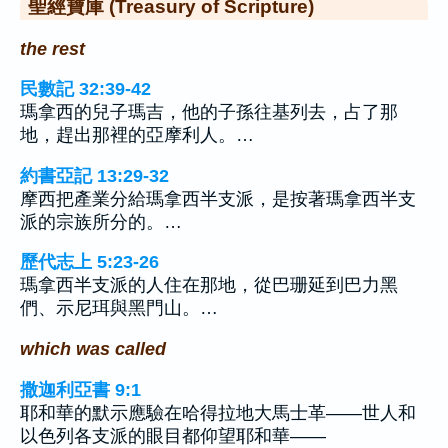
聖經寶庫 (Treasury of Scripture)
the rest
民數記 32:39-42
瑪拿西的兒子瑪吉，他的子孫往基列去，占了那
地，趕出那裡的亞摩利人。…
約書亞記 13:29-32
摩西把產業分給瑪拿西半支派，是按著瑪拿西半支
派的宗族所分的。…
歷代志上 5:23-26
瑪拿西半支派的人住在那地，從巴珊延到巴力黑
們、示尼珥與黑門山。…
which was called
撒迦利亞書 9:1
耶和華的默示應驗在哈得拉地大馬士革——世人和
以色列各支派的眼目都仰望耶和華——