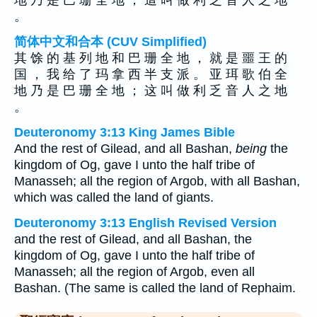
地 乃 是 巴 珊 全 地 ； 這 叫 做 利 乏 音 人 之 地
。
简体中文和合本 (CUV Simplified)
其 馀 的 基 列 地 和 巴 珊 全 地 ， 就 是 噩 王 的
国 ， 我 给 了 玛 拿 西 半 支 派 。 亚 珥 歌 伯 全
地 乃 是 巴 珊 全 地 ； 这 叫 做 利 乏 音 人 之 地
。
Deuteronomy 3:13 King James Bible
And the rest of Gilead, and all Bashan,
being
the
kingdom of Og, gave I unto the half tribe of
Manasseh; all the region of Argob, with all Bashan,
which was called the land of giants.
Deuteronomy 3:13 English Revised Version
and the rest of Gilead, and all Bashan, the
kingdom of Og, gave I unto the half tribe of
Manasseh; all the region of Argob, even all
Bashan. (The same is called the land of Rephaim.