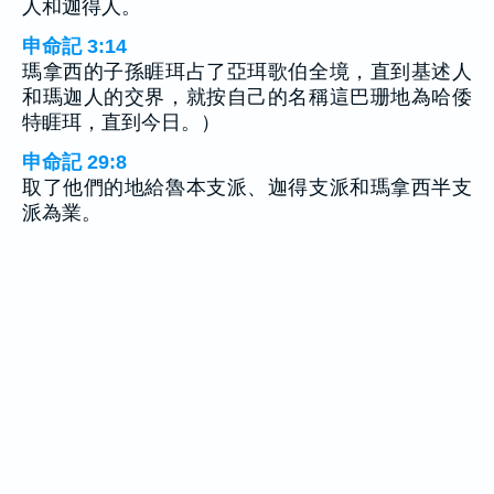
人和迦得人。
申命記 3:14
瑪拿西的子孫睚珥占了亞珥歌伯全境，直到基述人
和瑪迦人的交界，就按自己的名稱這巴珊地為哈倭
特睚珥，直到今日。）
申命記 29:8
取了他們的地給魯本支派、迦得支派和瑪拿西半支
派為業。