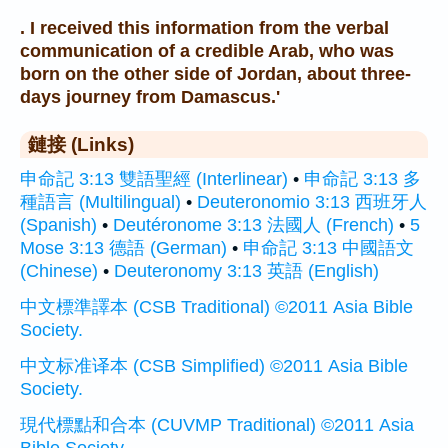
. I received this information from the verbal
communication of a credible Arab, who was
born on the other side of Jordan, about three-
days journey from Damascus.'
鏈接 (Links)
申命記 3:13 雙語聖經 (Interlinear)
•
申命記 3:13 多
種語言 (Multilingual)
•
Deuteronomio 3:13 西班牙人
(Spanish)
•
Deutéronome 3:13 法國人 (French)
•
5
Mose 3:13 德語 (German)
•
申命記 3:13 中國語文
(Chinese)
•
Deuteronomy 3:13 英語 (English)
中文標準譯本 (CSB Traditional) ©2011 Asia Bible
Society.
中文标准译本 (CSB Simplified) ©2011 Asia Bible
Society.
現代標點和合本 (CUVMP Traditional) ©2011 Asia