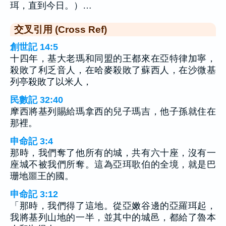
珥，直到今日。）…
交叉引用 (Cross Ref)
創世記 14:5
十四年，基大老瑪和同盟的王都來在亞特律加寧，
殺敗了利乏音人，在哈麥殺敗了蘇西人，在沙微基
列亭殺敗了以米人，
民數記 32:40
摩西將基列賜給瑪拿西的兒子瑪吉，他子孫就住在
那裡。
申命記 3:4
那時，我們奪了他所有的城，共有六十座，沒有一
座城不被我們所奪。這為亞珥歌伯的全境，就是巴
珊地噩王的國。
申命記 3:12
「那時，我們得了這地。從亞嫩谷邊的亞羅珥起，
我將基列山地的一半，並其中的城邑，都給了魯本