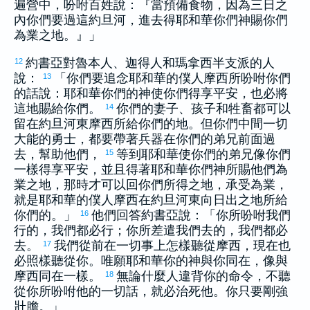
遍營中，吩咐百姓說：『當預備食物，因為三日之
內你們要過這
約旦
河，進去得耶和華你們神賜你們
為業之地。』」
約書亞
對
魯本
人、
迦得
人和
瑪拿西
半支派的人
12
說：
「你們要追念耶和華的僕人
摩西
所吩咐你們
13
的話說：耶和華你們的神使你們得享平安，也必將
這地賜給你們。
你們的妻子、孩子和牲畜都可以
14
留在
約旦
河東
摩西
所給你們的地。但你們中間一切
大能的勇士，都要帶著兵器在你們的弟兄前面過
去，幫助他們，
等到耶和華使你們的弟兄像你們
15
一樣得享平安，並且得著耶和華你們神所賜他們為
業之地，那時才可以回你們所得之地，承受為業，
就是耶和華的僕人
摩西
在
約旦
河東向日出之地所給
你們的。」
他們回答
約書亞
說：「你所吩咐我們
16
行的，我們都必行；你所差遣我們去的，我們都必
去。
我們從前在一切事上怎樣聽從
摩西
，現在也
17
必照樣聽從你。唯願耶和華你的神與你同在，像與
摩西
同在一樣。
無論什麼人違背你的命令，不聽
18
從你所吩咐他的一切話，就必治死他。你只要剛強
壯膽。」