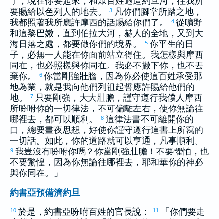
了，現在你要起來，和眾百姓過這
約旦
河，往我所
要賜給
以色列
人的地去。
凡你們腳掌所踏之地，
3
我都照著我所應許
摩西
的話賜給你們了。
從曠野
4
和這
黎巴嫩
，直到
伯拉
大河，
赫
人的全地，又到大
海日落之處，都要做你們的境界。
你平生的日
5
子，必無一人能在你面前站立得住。我怎樣與
摩西
同在，也必照樣與你同在。我必不撇下你，也不丟
棄你。
你當剛強壯膽，因為你必使這百姓承受那
6
地為業，就是我向他們列祖起誓應許賜給他們的
地。
只要剛強，大大壯膽，謹守遵行我僕人
摩西
7
所吩咐你的一切律法，不可偏離左右，使你無論往
哪裡去，都可以順利。
這律法書不可離開你的
8
口，總要晝夜思想，好使你謹守遵行這書上所寫的
一切話。如此，你的道路就可以亨通，凡事順利。
我豈沒有吩咐你嗎？你當剛強壯膽！不要懼怕，也
9
不要驚惶，因為你無論往哪裡去，耶和華你的神必
與你同在。」
約書亞預備濟約旦
於是，
約書亞
吩咐百姓的官長說：
「你們要走
10
11