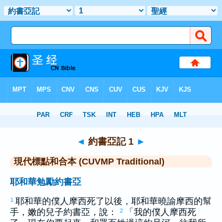
聖經
>
CUVMPT
> 約書亞記 1
◄
約書亞記 1
►
現代標點和合本 (CUVMP Traditional)
耶和華勉勵約書亞
耶和華的僕人
摩西
死了以後，耶和華曉諭
摩西
的幫
1
手，
嫩
的兒子
約書亞
，說：
「我的僕人
摩西
死
2