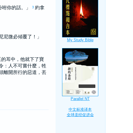
吩咐你的話。」
約拿
3
尼尼微
必傾覆了！」
王的耳中，他就下了寶
令：人不可嘗什麼，牲
頭離開所行的惡道，丟