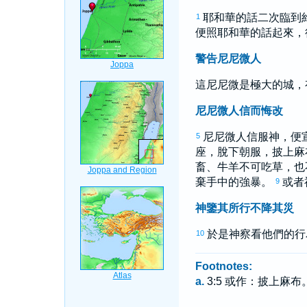
耶和華的話二次臨到
1
便照耶和華的話起來，
警告尼尼微人
這
尼尼微
是極大的城，
尼尼微人信而悔改
尼尼微
人信服神，便
5
座，脫下朝服，披上麻
畜、牛羊不可吃草，也
棄手中的強暴。
或者
9
神鑒其所行不降其災
於是神察看他們的行
10
Footnotes:
a.
3:5 或作：披上麻布