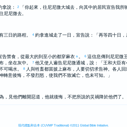
約拿
說：
「你起來，往
尼尼微
大城去，向其中的居民宣告我所
2
往
尼尼微
去。
有三日的路程。
約拿
進城走了一日，宣告說：「再等四十日，
4
宣告禁食，從最大的到至小的都穿麻衣
。
這信息傳到
尼尼微
a
6
布，坐在灰中。
他又使人遍告
尼尼微
通城，說：「王和大臣有
7
不可喝水。
人與牲畜都當披上麻布，人要切切求告神。各人回
8
神轉意後悔，不發烈怒，使我們不致滅亡，也未可知。」
為，見他們離開惡道，他就後悔，不把所說的災禍降於他們了。
。
現代標點和合本 (CUVMP Traditional) ©2011 Global Bible Initiative.