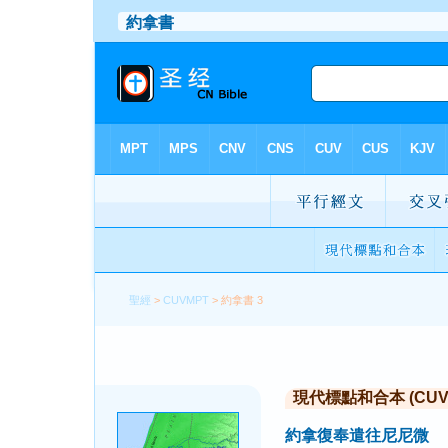
聖經
>
CUVMPT
> 約拿書 3
現代標點和合本 (CUVMP 
約拿復奉遣往尼尼微