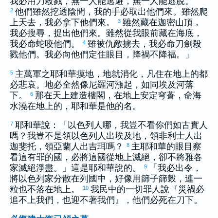
我必用刀殺戮，無一人能逃避，無一人能逃脫。
他們雖然挖透陰間，我的手必取出他們來。雖然爬
2
上天去，我必拿下他們來。
雖然藏在
迦密
山頂，
3
我必搜尋，捉出他們來。雖然從我眼前藏在海底，
我必命蛇咬他們。
雖被仇敵擄去，我必命刀劍殺
4
戮他們。我必向他們定住眼目，降禍不降福。」
主萬軍之耶和華摸地，地就消化，凡住在地上的都
5
必悲哀。地必全然像
尼羅
河漲起，如同
埃及
河落
下。
那在天上建造樓閣，在地上安定穹蒼，命海
6
水澆在地上的，耶和華是他的名。
耶和華說：「
以色列
人哪，我豈不看你們如
古實
人
7
嗎？我豈不是領
以色列
人出
埃及
地，領
非利士
人出
迦斐托
，領
亞蘭
人出
吉珥
嗎？
主耶和華的眼目察
8
看這有罪的國，必將這國從地上滅絕，卻不將
雅各
家滅絕淨盡。」這是耶和華說的。
「我必出令，
9
將
以色列
家分散在列國中，好像用篩子篩穀，連一
粒也不落在地上。
我民中的一切罪人說『災禍必
10
追不上我們，也迎不著我們』，他們必死在刀下。