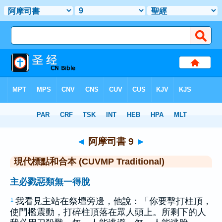
聖經
>
CUVMPT
> 阿摩司書 9
◄
阿摩司書 9
►
現代標點和合本 (CUVMP Traditional)
主必戮惡類無一得脫
我看見主站在祭壇旁邊，他說：「你要擊打柱頂，
1
使門檻震動，打碎柱頂落在眾人頭上。所剩下的人