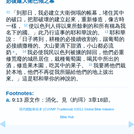
必復建大衛已傾之幕
「到那日，我必建立
大衛
倒塌的帳幕，堵住其中
11
的破口，把那破壞的建立起來，重新修造，像古時
一樣，
使
以色列
人得
以東
所餘剩的和所有稱為我
12
名下的國。」此乃行這事的耶和華說的。
耶和華
13
說：「日子將到，耕種的必接續收割的，踹葡萄的
必接續撒種的。大山要滴下甜酒，小山都必流
奶
。
我必使我民
以色列
被擄的歸回，他們必重
a
14
修荒廢的城邑居住，栽種葡萄園，喝其中所出的
酒，修造果木園，吃其中的果子。
我要將他們栽
15
於本地，他們不再從我所賜給他們的地上拔出
來。」這是耶和華你的神說的。
Footnotes:
a.
9:13 原文作：消化。見《約珥》3章18節。
現代標點和合本 (CUVMP Traditional) ©2011 Global Bible Initiative.
Bible Hub