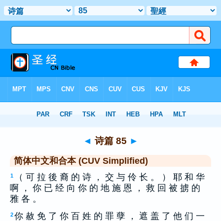
圣经
>
CUS
> 诗篇 85
◄
诗篇 85
►
简体中文和合本 (CUV Simplified)
（ 可 拉 後 裔 的 诗 ， 交 与 伶 长 。 ） 耶 和 华
1
啊 ， 你 已 经 向 你 的 地 施 恩 ， 救 回 被 掳 的
雅 各 。
你 赦 免 了 你 百 姓 的 罪 孽 ， 遮 盖 了 他 们 一
2