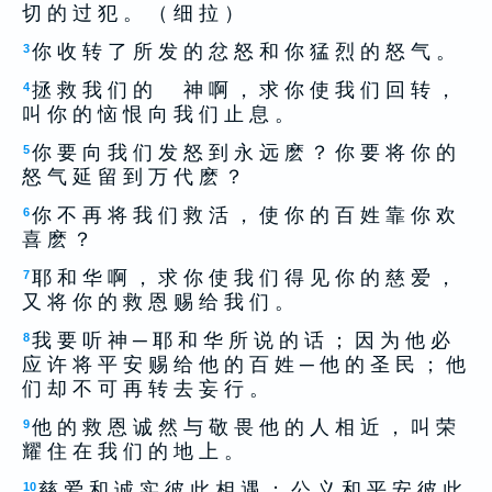
切 的 过 犯 。 （ 细 拉 ）
你 收 转 了 所 发 的 忿 怒 和 你 猛 烈 的 怒 气 。
3
拯 救 我 们 的 神 啊 ， 求 你 使 我 们 回 转 ，
4
叫 你 的 恼 恨 向 我 们 止 息 。
你 要 向 我 们 发 怒 到 永 远 麽 ？ 你 要 将 你 的
5
怒 气 延 留 到 万 代 麽 ？
你 不 再 将 我 们 救 活 ， 使 你 的 百 姓 靠 你 欢
6
喜 麽 ？
耶 和 华 啊 ， 求 你 使 我 们 得 见 你 的 慈 爱 ，
7
又 将 你 的 救 恩 赐 给 我 们 。
我 要 听 神 ─ 耶 和 华 所 说 的 话 ； 因 为 他 必
8
应 许 将 平 安 赐 给 他 的 百 姓 ─ 他 的 圣 民 ； 他
们 却 不 可 再 转 去 妄 行 。
他 的 救 恩 诚 然 与 敬 畏 他 的 人 相 近 ， 叫 荣
9
耀 住 在 我 们 的 地 上 。
慈 爱 和 诚 实 彼 此 相 遇 ； 公 义 和 平 安 彼 此
10