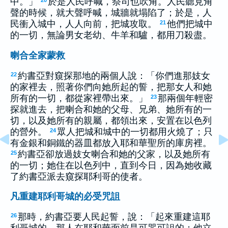
中。」
於是人民呼喊，祭司也吹角。人民聽見角
20
聲的時候，就大聲呼喊，城牆就塌陷了；於是，人
民衝入城中，人人向前，把城攻取。
他們把城中
21
的一切，無論男女老幼、牛羊和驢，都用刀殺盡。
喇合全家蒙救
約書亞對窺探那地的兩個人說：「你們進那妓女
22
的家裡去，照著你們向她所起的誓，把那女人和她
所有的一切，都從家裡帶出來。」
那兩個年輕密
23
探就進去，把喇合和她的父母、兄弟、她所有的一
切，以及她所有的親屬，都領出來，安置在以色列
的營外。
眾人把城和城中的一切都用火燒了；只
24
有金銀和銅鐵的器皿都放入耶和華聖所的庫房裡。
約書亞卻放過妓女喇合和她的父家，以及她所有
25
的一切；她住在以色列中，直到今日，因為她收藏
了約書亞派去窺探耶利哥的使者。
凡重建耶利哥城的必受咒詛
那時，約書亞要人民起誓，說：「起來重建這耶
26
利哥城的，那人在耶和華面前是可咒可詛的；他立