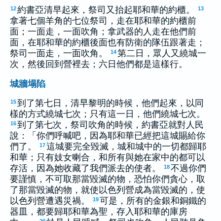
約書亞清早起來，祭司又抬起耶和華的約櫃。
12
13
拿著七個羊角的七位祭司，走在耶和華的約櫃前
面；一面走，一面吹角；拿武器的人走在他們前
面，在耶和華的約櫃後面也有防衛的隊伍跟著走；
祭司一面走，一面吹角。
第二日，眾人又繞城一
14
次，然後回到營裡去；六日他們都是這樣行。
城牆塌陷
到了第七日，清早黎明的時候，他們起來，以同
15
樣的方式繞城七次；只有這一日，他們繞城七次。
到了第七次，祭司吹角的時候，約書亞就對人民
16
說：「你們呼喊吧，因為耶和華已經把這城賜給你
們了。
這城要完全毀滅，城和城中的一切都歸耶
17
和華；只有妓女喇合，和所有與她在家中的都可以
存活，因為她收藏了我們派去的使者。
不過你們
18
要謹慎，不可取那當毀滅的物，恐怕你們貪心，取
了那當毀滅的物，就使以色列營成為當毀滅的，使
以色列營遭遇災禍。
可是，所有的金銀和銅鐵的
19
器皿，都要歸耶和華為聖，存入耶和華的庫房