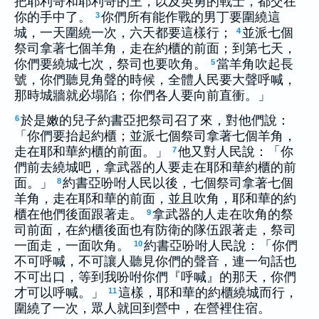
把耶利哥和耶利哥的王，以及英勇的戰士，都交在
你的手中了。
你們所有能作戰的男丁要圍繞這
3
城，一天圍繞一次，六天都要這樣行；
並派七個
4
祭司拿著七個羊角，走在約櫃的前面；到第七天，
你們要繞城七次，祭司也要吹角。
當羊角吹起長
5
號，你們聽見角聲的時候，全體人民要大聲呼喊，
那時城牆就必塌陷；你們各人要向前直衝。」
於是嫩的兒子約書亞把祭司召了來，對他們說：
6
「你們要抬起約櫃；並派七個祭司拿著七個羊角，
走在耶和華約櫃的前面。」
他又對人民說：「你
7
們前去繞城吧，拿武器的人要走在耶和華約櫃的前
面。」
約書亞吩咐人民以後，七個祭司拿著七個
8
羊角，走在耶和華的前面，並且吹角，耶和華的約
櫃在他們後面跟著走。
拿武器的人走在吹角的祭
9
司前面，在約櫃後面也有防衛的隊伍跟著走，祭司
一面走，一面吹角。
約書亞吩咐人民說：「你們
10
不可呼喊，不可讓人聽見你們的聲音，連一句話也
不可出口，等到我吩咐你們『呼喊』的那天，你們
才可以呼喊。」
這樣，耶和華的約櫃繞城而行，
11
圍繞了一次，眾人就回到營中，在營裡住宿。