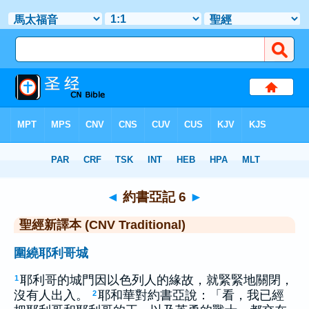
聖經
>
CNVT
> 約書亞記 6
◄
約書亞記 6
►
聖經新譯本 (CNV Traditional)
圍繞耶利哥城
耶利哥的城門因以色列人的緣故，就緊緊地關閉，
1
沒有人出入。
耶和華對約書亞說：「看，我已經
2