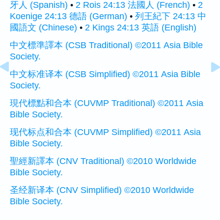
牙人 (Spanish)
•
2 Rois 24:13 法國人 (French)
•
2
Koenige 24:13 德語 (German)
•
列王紀下 24:13 中
國語文 (Chinese)
•
2 Kings 24:13 英語 (English)
中文標準譯本 (CSB Traditional) ©2011 Asia Bible
Society.
中文标准译本 (CSB Simplified) ©2011 Asia Bible
Society.
現代標點和合本 (CUVMP Traditional) ©2011 Asia
Bible Society.
现代标点和合本 (CUVMP Simplified) ©2011 Asia
Bible Society.
聖經新譯本 (CNV Traditional) ©2010 Worldwide
Bible Society.
圣经新译本 (CNV Simplified) ©2010 Worldwide
Bible Society.