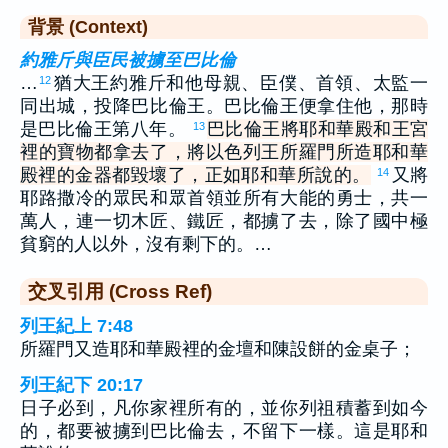
背景 (Context)
約雅斤與臣民被擄至巴比倫
…
猶大王約雅斤和他母親、臣僕、首領、太監一
12
同出城，投降巴比倫王。巴比倫王便拿住他，那時
是巴比倫王第八年。
巴比倫王將耶和華殿和王宮
13
裡的寶物都拿去了，將以色列王所羅門所造耶和華
殿裡的金器都毀壞了，正如耶和華所說的。
又將
14
耶路撒冷的眾民和眾首領並所有大能的勇士，共一
萬人，連一切木匠、鐵匠，都擄了去，除了國中極
貧窮的人以外，沒有剩下的。…
交叉引用 (Cross Ref)
列王紀上 7:48
所羅門又造耶和華殿裡的金壇和陳設餅的金桌子；
列王紀下 20:17
日子必到，凡你家裡所有的，並你列祖積蓄到如今
的，都要被擄到巴比倫去，不留下一樣。這是耶和