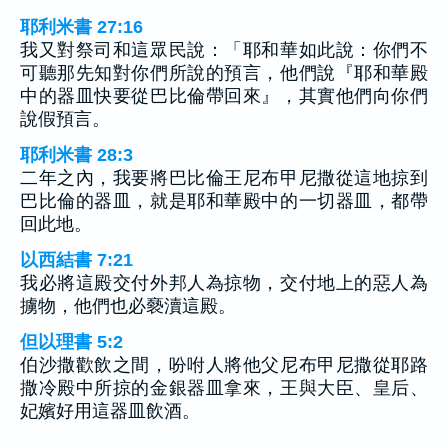
耶利米書 27:16
我又對祭司和這眾民說：「耶和華如此說：你們不
可聽那先知對你們所說的預言，他們說『耶和華殿
中的器皿快要從巴比倫帶回來』，其實他們向你們
說假預言。
耶利米書 28:3
二年之內，我要將巴比倫王尼布甲尼撒從這地掠到
巴比倫的器皿，就是耶和華殿中的一切器皿，都帶
回此地。
以西結書 7:21
我必將這殿交付外邦人為掠物，交付地上的惡人為
擄物，他們也必褻瀆這殿。
但以理書 5:2
伯沙撒歡飲之間，吩咐人將他父尼布甲尼撒從耶路
撒冷殿中所掠的金銀器皿拿來，王與大臣、皇后、
妃嬪好用這器皿飲酒。