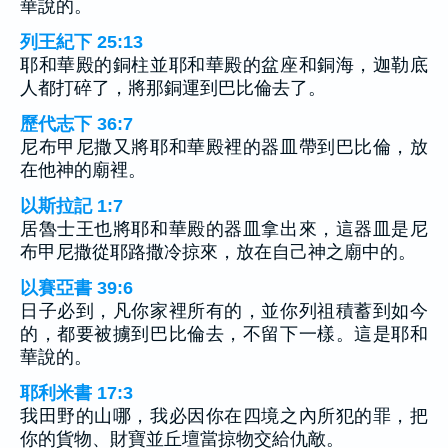
華說的。
列王紀下 25:13
耶和華殿的銅柱並耶和華殿的盆座和銅海，迦勒底
人都打碎了，將那銅運到巴比倫去了。
歷代志下 36:7
尼布甲尼撒又將耶和華殿裡的器皿帶到巴比倫，放
在他神的廟裡。
以斯拉記 1:7
居魯士王也將耶和華殿的器皿拿出來，這器皿是尼
布甲尼撒從耶路撒冷掠來，放在自己神之廟中的。
以賽亞書 39:6
日子必到，凡你家裡所有的，並你列祖積蓄到如今
的，都要被擄到巴比倫去，不留下一樣。這是耶和
華說的。
耶利米書 17:3
我田野的山哪，我必因你在四境之內所犯的罪，把
你的貨物、財寶並丘壇當掠物交給仇敵。