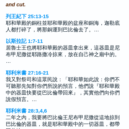
and cut.
列王紀下 25:13-15
耶和華殿的銅柱並耶和華殿的盆座和銅海，迦勒底
人都打碎了，將那銅運到巴比倫去了。…
以斯拉記 1:7-11
居魯士王也將耶和華殿的器皿拿出來，這器皿是尼
布甲尼撒從耶路撒冷掠來，放在自己神之廟中的。
…
耶利米書 27:16-21
我又對祭司和這眾民說：「耶和華如此說：你們不
可聽那先知對你們所說的預言，他們說『耶和華殿
中的器皿快要從巴比倫帶回來』，其實他們向你們
說假預言。…
耶利米書 28:3,4,6
二年之內，我要將巴比倫王尼布甲尼撒從這地掠到
巴比倫的器皿，就是耶和華殿中的一切器皿，都帶