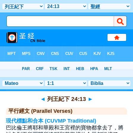
聖經
>
列王紀下
>
章 24
> 聖經金句 13
◄
列王紀下 24:13
►
平行經文 (Parallel Verses)
現代標點和合本 (CUVMP Traditional)
巴比倫王將耶和華殿和王宮裡的寶物都拿去了，將