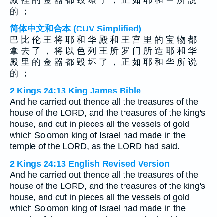
殿 裡 的 金 器 都 毀 壞 了 ， 正 如 耶 和 華 所 說
的 ；
简体中文和合本 (CUV Simplified)
巴 比 伦 王 将 耶 和 华 殿 和 王 宫 里 的 宝 物 都
拿 去 了 ， 将 以 色 列 王 所 罗 门 所 造 耶 和 华
殿 里 的 金 器 都 毁 坏 了 ， 正 如 耶 和 华 所 说
的 ；
2 Kings 24:13 King James Bible
And he carried out thence all the treasures of the
house of the LORD, and the treasures of the king's
house, and cut in pieces all the vessels of gold
which Solomon king of Israel had made in the
temple of the LORD, as the LORD had said.
2 Kings 24:13 English Revised Version
And he carried out thence all the treasures of the
house of the LORD, and the treasures of the king's
house, and cut in pieces all the vessels of gold
which Solomon king of Israel had made in the