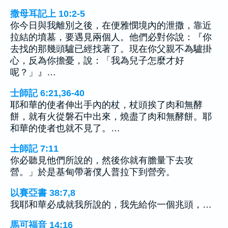
撒母耳記上 10:2-5
你今日與我離別之後，在便雅憫境內的泄撒，靠近
拉結的墳墓，要遇見兩個人。他們必對你說：『你
去找的那幾頭驢已經找著了。現在你父親不為驢掛
心，反為你擔憂，說：「我為兒子怎麼才好
呢？」』…
士師記 6:21,36-40
耶和華的使者伸出手內的杖，杖頭挨了肉和無酵
餅，就有火從磐石中出來，燒盡了肉和無酵餅。耶
和華的使者也就不見了。…
士師記 7:11
你必聽見他們所說的，然後你就有膽量下去攻
營。」於是基甸帶著僕人普拉下到營旁。
以賽亞書 38:7,8
我耶和華必成就我所說的，我先給你一個兆頭，…
馬可福音 14:16