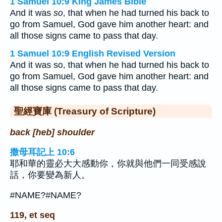
1 Samuel 10:9 King James Bible
And it was
so
, that when he had turned his back to
go from Samuel, God gave him another heart: and
all those signs came to pass that day.
1 Samuel 10:9 English Revised Version
And it was so, that when he had turned his back to
go from Samuel, God gave him another heart: and
all those signs came to pass that day.
聖經寶庫 (Treasury of Scripture)
back [heb] shoulder
撒母耳記上 10:6
耶和華的靈必大大感動你，你就與他們一同受感說
話，你要變為新人。
#NAME?#NAME?
119, et seq