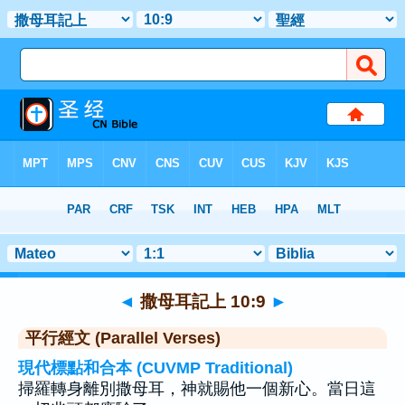
聖經
>
撒母耳記上
>
章 10
> 聖經金句 9
◄
撒母耳記上 10:9
►
平行經文 (Parallel Verses)
現代標點和合本 (CUVMP Traditional)
掃羅轉身離別撒母耳，神就賜他一個新心。當日這