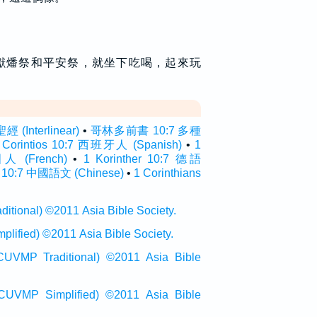
獻燔祭和平安祭，就坐下吃喝，起來玩
Interlinear)
•
哥林多前書 10:7 多種
 Corintios 10:7 西班牙人 (Spanish)
•
1
國人 (French)
•
1 Korinther 10:7 德語
:7 中國語文 (Chinese)
•
1 Corinthians
onal) ©2011 Asia Bible Society.
ied) ©2011 Asia Bible Society.
raditional) ©2011 Asia Bible
Simplified) ©2011 Asia Bible