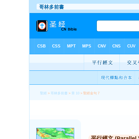
聖經
>
哥林多前書
>
章 10
> 聖經金句 7
平行經文 (Parallel 