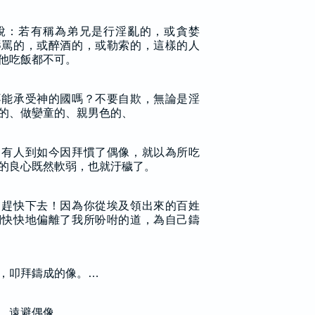
說：若有稱為弟兄是行淫亂的，或貪婪
辱罵的，或醉酒的，或勒索的，這樣的人
他吃飯都不可。
不能承受神的國嗎？不要自欺，無論是淫
的、做孌童的、親男色的、
。有人到如今因拜慣了偶像，就以為所吃
的良心既然軟弱，也就汙穢了。
，趕快下去！因為你從埃及領出來的百姓
們快快地偏離了我所吩咐的道，為自己鑄
，叩拜鑄成的像。…
，遠避偶像。