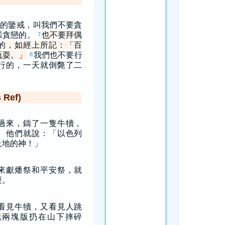
的鑒戒，叫我們不要貪
樣貪戀的。
也不要拜偶
7
的，如經上所記：「百
玩耍。」
我們也不要行
8
行的，一天就倒斃了二
Ref)
過來，鑄了一隻牛犢，
。他們就說：「以色列
及地的神！」
來獻燔祭和平安祭，就
耍。
看見牛犢，又看見人跳
把兩塊版扔在山下摔碎