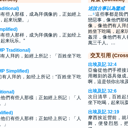
tional)
述說古事以為鑒戒
的有些人那樣，成為拜偶像的，正如經上
…
這些事都是我們
6
，起來玩樂。」
戀惡事，像他們那
像，像他們有人拜
lified)
姓坐下吃喝，起來
的有些人那样，成为拜偶像的，正如经上
姦淫，像他們有人
起来玩乐。”
萬三千人。…
raditional)
交叉引用 (Cross 
們有人拜的，如經上所記：「百姓坐下吃
出埃及記 32:4
亞倫從他們手裡接
implified)
用雕刻的器具做成
们有人拜的，如经上所记：“百姓坐下吃
啊，這是領你出埃
出埃及記 32:6
ional)
次日清早，百姓起
像他們有些人那樣；正如經上所記：「人
坐下吃喝，起來玩
。」
出埃及記 32:19
fied)
摩西挨近營前，就
像他们有些人那样；正如经上所记：「人
舞，便發烈怒，
。」