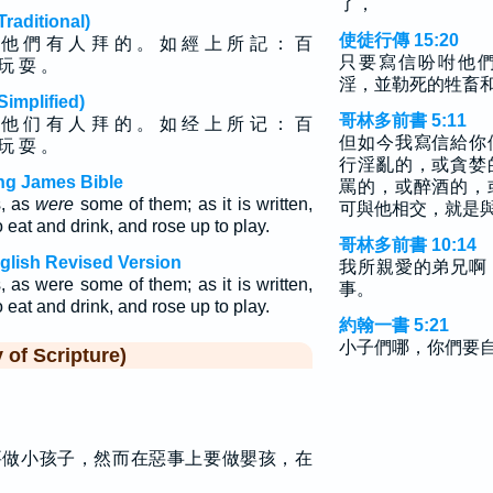
了，
ditional)
使徒行傳 15:20
 他 們 有 人 拜 的 。 如 經 上 所 記 ： 百
只要寫信吩咐他
 玩 耍 。
淫，並勒死的牲畜
plified)
哥林多前書 5:11
 他 们 有 人 拜 的 。 如 经 上 所 记 ： 百
但如今我寫信給你
 玩 耍 。
行淫亂的，或貪婪
ing James Bible
罵的，或醉酒的，
s, as
were
some of them; as it is written,
可與他相交，就是
eat and drink, and rose up to play.
哥林多前書 10:14
nglish Revised Version
我所親愛的弟兄啊
, as were some of them; as it is written,
事。
eat and drink, and rose up to play.
約翰一書 5:21
小子們哪，你們要
f Scripture)
要做小孩子，然而在惡事上要做嬰孩，在