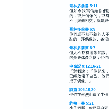
哥林多前書 5:11
但如今我寫信給你們
的，或拜偶像的，或
不可與他相交，就是與
哥林多前書 6:9
你們豈不知不義的人
亂的、拜偶像的、姦淫
哥林多前書 8:7
但人不都有這等知識
的是祭偶像之物；他們
申命記 9:12,16-21
「對我說：『你起來
已經敗壞了自己。他
成了偶像。』…
詩篇 106:19,20
他們在何烈山造了牛犢
約翰一書 5:21
小子們哪，你們要自守