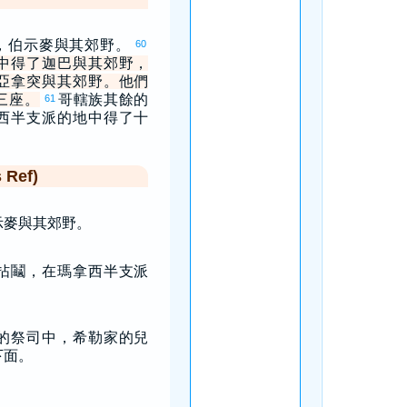
，伯示麥與其郊野。
60
中得了迦巴與其郊野，
亞拿突與其郊野。他們
三座。
哥轄族其餘的
61
西半支派的地中得了十
Ref)
示麥與其郊野。
拈鬮，在瑪拿西半支派
。
的祭司中，希勒家的兒
下面。