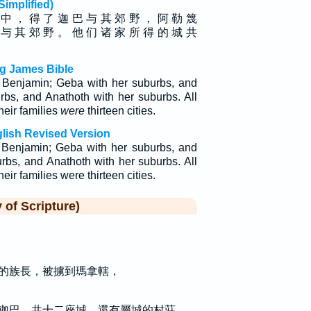
plified)
 中 ， 得 了 迦 巴 与 其 郊 野 ， 阿 勒 篾
 与 其 郊 野 。 他 们 诸 家 所 得 的 城 共
ng James Bible
of Benjamin; Geba with her suburbs, and
rbs, and Anathoth with her suburbs. All
their families
were
thirteen cities.
glish Revised Version
of Benjamin; Geba with her suburbs, and
rbs, and Anathoth with her suburbs. All
heir families were thirteen cities.
f Scripture)
的族長，被擄到瑪拿轄，
迦巴，共十二座城，還有屬城的村莊。