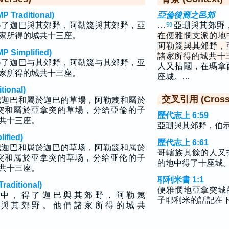
raditional)
亞倫後裔之邑郊
得了迦巴與其郊野，阿勒篾與其郊野，亞
…
亞珊與其郊野
59
家所得的城共十三座。
在便雅憫支派的地
阿勒篾與其郊野，
implified)
諸家所得的城共十
得了迦巴与其郊野，阿勒篾与其郊野，亚
人又拈鬮，在瑪拿
家所得的城共十三座。
座城。…
ional)
交叉引用 (Cross 
把迦巴和屬於迦巴的草場，阿勒篾和屬於
突和屬於亞拿突的草場，分給亞倫的子
歷代志上 6:59
共十三座。
亞珊與其郊野，伯
fied)
歷代志上 6:61
把迦巴和属於迦巴的草场，阿勒篾和属於
哥轄族其餘的人又
突和属於亚拿突的草场，分给亚伦的子
的地中得了十座城
共十三座。
耶利米書 1:1
ditional)
便雅憫地亞拿突城
 中 ， 得 了 迦 巴 與 其 郊 野 ， 阿 勒 篾
子耶利米的話記在
 與 其 郊 野 。 他 們 諸 家 所 得 的 城 共