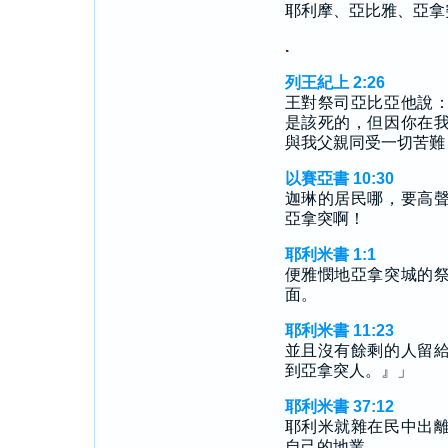
耶利摩、亞比雅、亞拿
.
列王紀上 2:26
王對祭司亞比亞他說
是該死的，但因你在
與我父親同受一切苦難
以賽亞書 10:30
迦琳的居民哪，要高
亞拿突啊！
耶利米書 1:1
便雅憫地亞拿突城的
面。
耶利米書 11:23
並且沒有餘剩的人留
到亞拿突人。』」
耶利米書 37:12
耶利米就雜在民中出
自己的地業。