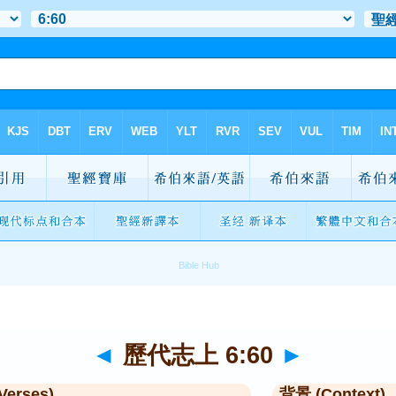
◄
歷代志上 6:60
►
Verses)
背景 (Context)