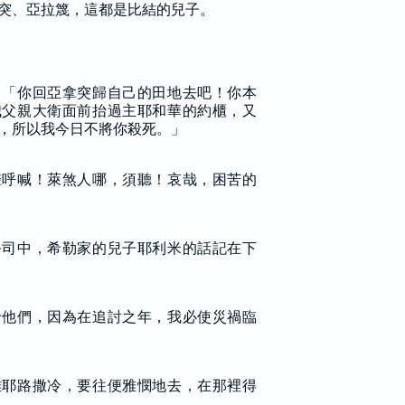
突、亞拉篾，這都是比結的兒子。
：「你回亞拿突歸自己的田地去吧！你本
我父親大衛面前抬過主耶和華的約櫃，又
，所以我今日不將你殺死。」
聲呼喊！萊煞人哪，須聽！哀哉，困苦的
祭司中，希勒家的兒子耶利米的話記在下
給他們，因為在追討之年，我必使災禍臨
離耶路撒冷，要往便雅憫地去，在那裡得