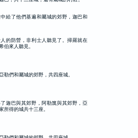
業中給了他們基遍和屬城的郊野，迦巴和
士人的防營，非利士人聽見了。掃羅就在
希伯來人聽見。
亞勒們和屬城的郊野，共四座城。
得了迦巴與其郊野，阿勒篾與其郊野，亞
家所得的城共十三座。
亞勒們和屬城的郊野，共四座城。