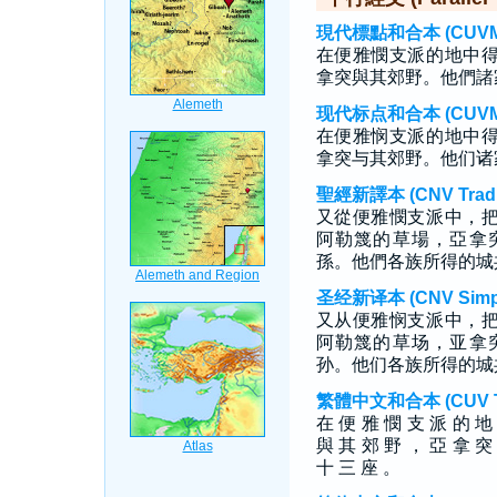
現代標點和合本 (CUVMP T
在便雅憫支派的地中
拿突與其郊野。他們諸
现代标点和合本 (CUVMP S
在便雅悯支派的地中
拿突与其郊野。他们诸
聖經新譯本 (CNV Tradit
又從便雅憫支派中，
阿勒篾的草場，亞拿
孫。他們各族所得的城
圣经新译本 (CNV Simpli
又从便雅悯支派中，
阿勒篾的草场，亚拿
孙。他们各族所得的城
繁體中文和合本 (CUV Tra
在 便 雅 憫 支 派 的 地
與 其 郊 野 ， 亞 拿 突
十 三 座 。