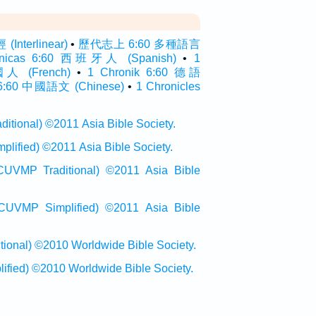
nterlinear)
•
歷代志上 6:60 多種語言
ónicas 6:60 西班牙人 (Spanish)
•
1
國人 (French)
•
1 Chronik 6:60 德語
60 中國語文 (Chinese)
•
1 Chronicles
onal) ©2011 Asia Bible Society.
ied) ©2011 Asia Bible Society.
raditional) ©2011 Asia Bible
Simplified) ©2011 Asia Bible
al) ©2010 Worldwide Bible Society.
ed) ©2010 Worldwide Bible Society.