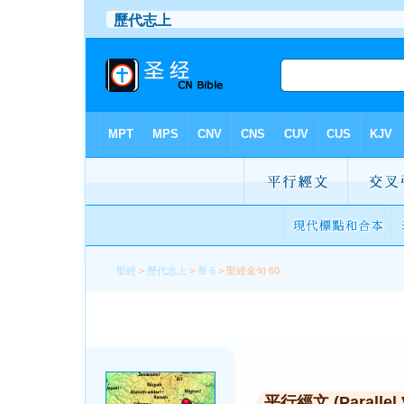
聖經
>
歷代志上
>
章 6
> 聖經金句 60
平行經文 (Parallel 