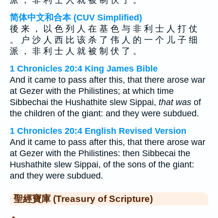
派 ， 非 利 士 人 就 被 制 伏 了 。
简体中文和合本 (CUV Simplified)
後 来 ， 以 色 列 人 在 基 色 与 非 利 士 人 打 仗
。 户 沙 人 西 比 该 杀 了 伟 人 的 一 个 儿 子 细
派 ， 非 利 士 人 就 被 制 伏 了 。
1 Chronicles 20:4 King James Bible
And it came to pass after this, that there arose war
at Gezer with the Philistines; at which time
Sibbechai the Hushathite slew Sippai,
that was
of
the children of the giant: and they were subdued.
1 Chronicles 20:4 English Revised Version
And it came to pass after this, that there arose war
at Gezer with the Philistines: then Sibbecai the
Hushathite slew Sippai, of the sons of the giant:
and they were subdued.
聖經寶庫 (Treasury of Scripture)