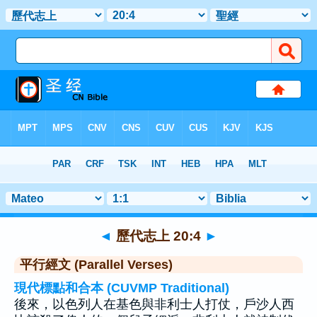
聖經
>
歷代志上
>
章 20
> 聖經金句 4
◄
歷代志上 20:4
►
平行經文 (Parallel Verses)
現代標點和合本 (CUVMP Traditional)
後來，以色列人在基色與非利士人打仗，戶沙人西