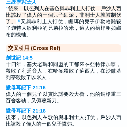
三敗非利士人
後來，以色列人在基色與非利士人打仗，戶沙人西
4
比該殺了偉人的一個兒子細派，非利士人就被制伏
了。
又與非利士人打仗，睚珥的兒子伊勒哈難殺
5
了迦特人歌利亞的兄弟拉哈米，這人的槍桿粗如織
布的機軸。…
交叉引用 (Cross Ref)
創世記 14:5
十四年，基大老瑪和同盟的王都來在亞特律加寧，
殺敗了利乏音人，在哈麥殺敗了蘇西人，在沙微基
列亭殺敗了以米人，
撒母耳記下 21:16
偉人的一個兒子以實比諾要殺大衛，他的銅槍重三
百舍客勒，又佩著新刀。
撒母耳記下 21:18
後來，以色列人在歌伯與非利士人打仗，戶沙人西
比該殺了偉人的一個兒子撒弗。