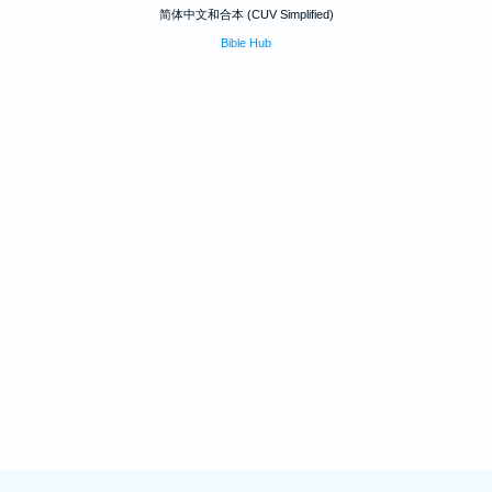
简体中文和合本 (CUV Simplified)
Bible Hub