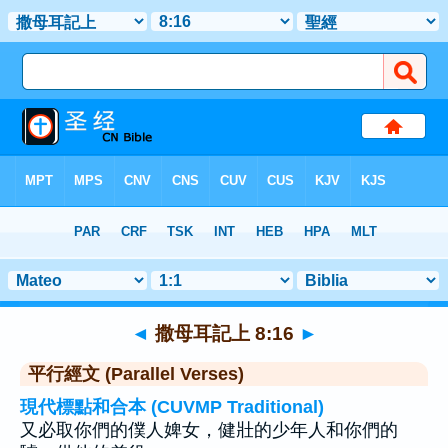
聖經
>
撒母耳記上
>
章 8
> 聖經金句 16
◄
撒母耳記上 8:16
►
平行經文 (Parallel Verses)
現代標點和合本 (CUVMP Traditional)
又必取你們的僕人婢女，健壯的少年人和你們的