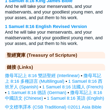
1 Samuel 8:16 King James Bible
And he will take your menservants, and your
maidservants, and your goodliest young men, and
your asses, and put
them
to his work.
1 Samuel 8:16 English Revised Version
And he will take your menservants, and your
maidservants, and your goodliest young men, and
your asses, and put them to his work.
聖經寶庫 (Treasury of Scripture)
鏈接 (Links)
撒母耳記上 8:16 雙語聖經 (Interlinear)
•
撒母耳記
上 8:16 多種語言 (Multilingual)
•
1 Samuel 8:16 西
班牙人 (Spanish)
•
1 Samuel 8:16 法國人 (French)
•
1 Samuel 8:16 德語 (German)
•
撒母耳記上 8:16
中國語文 (Chinese)
•
1 Samuel 8:16 英語 (English)
中文標準譯本 (CSB Traditional) ©2011 Asia Bible