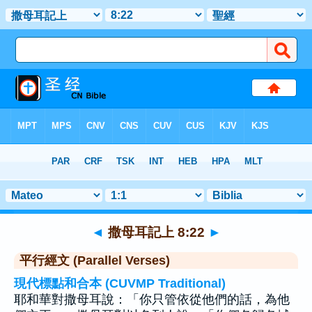
聖經
>
撒母耳記上
>
章 8
> 聖經金句 22
◄
撒母耳記上 8:22
►
平行經文 (Parallel Verses)
現代標點和合本 (CUVMP Traditional)
耶和華對撒母耳說：「你只管依從他們的話，為他