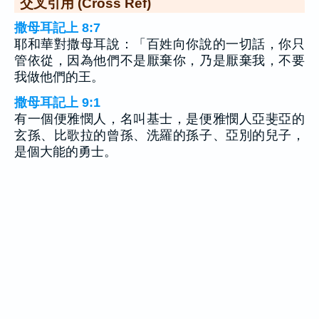
交叉引用 (Cross Ref)
撒母耳記上 8:7
耶和華對撒母耳說：「百姓向你說的一切話，你只
管依從，因為他們不是厭棄你，乃是厭棄我，不要
我做他們的王。
撒母耳記上 9:1
有一個便雅憫人，名叫基士，是便雅憫人亞斐亞的
玄孫、比歌拉的曾孫、洗羅的孫子、亞別的兒子，
是個大能的勇士。