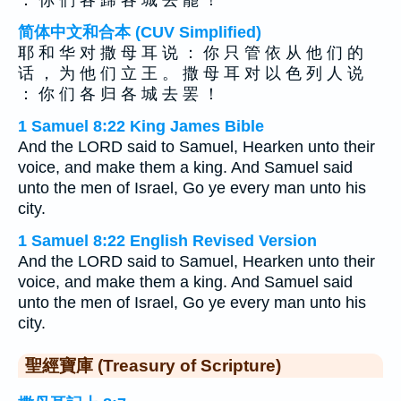
： 你 們 各 歸 各 城 去 罷 ！
简体中文和合本 (CUV Simplified)
耶 和 华 对 撒 母 耳 说 ： 你 只 管 依 从 他 们 的
话 ， 为 他 们 立 王 。 撒 母 耳 对 以 色 列 人 说
： 你 们 各 归 各 城 去 罢 ！
1 Samuel 8:22 King James Bible
And the LORD said to Samuel, Hearken unto their
voice, and make them a king. And Samuel said
unto the men of Israel, Go ye every man unto his
city.
1 Samuel 8:22 English Revised Version
And the LORD said to Samuel, Hearken unto their
voice, and make them a king. And Samuel said
unto the men of Israel, Go ye every man unto his
city.
聖經寶庫 (Treasury of Scripture)