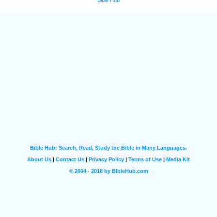
Bible Hub