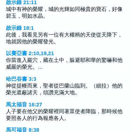
啟示錄 21:11
城中有神的榮耀，城的光輝如同極貴的寶石，好像
碧玉，明如水晶。
啟示錄 18:1
此後，我看見另有一位有大權柄的天使從天降下，
地就因他的榮耀發光。
以賽亞書 2:10,19,21
你當進入巖穴，藏在土中，躲避耶和華的驚嚇和他
威嚴的榮光。…
哈巴谷書 3:3
神從提幔而來，聖者從巴蘭山臨到。（細拉）他的
榮光遮蔽諸天，頌讚充滿大地。
馬太福音 16:27
人子要在他父的榮耀裡同著眾使者降臨，那時候他
要照各人的行為報應各人。
馬可福音 8:38