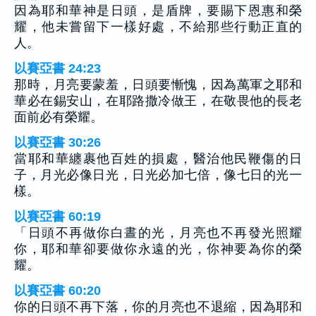
因為耶和華神是日頭，是盾牌，要賜下恩惠和榮
耀，他未嘗留下一樣好處，不給那些行動正直的
人。
以賽亞書 24:23
那時，月亮要蒙羞，日頭要慚愧，因為萬軍之耶和
華必在錫安山，在耶路撒冷做王，在敬畏他的長老
面前必有榮耀。
以賽亞書 30:26
當耶和華纏裹他百姓的損處，醫治他民鞭傷的日
子，月光必像日光，日光必加七倍，像七日的光一
樣。
以賽亞書 60:19
「日頭不再做你白晝的光，月亮也不再發光照耀
你，耶和華卻要做你永遠的光，你神要為你的榮
耀。
以賽亞書 60:20
你的日頭不再下落，你的月亮也不退縮，因為耶和