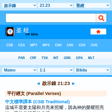
聖經
>
啟示錄
>
章 21
> 聖經金句 23
◄
啟示錄 21:23
►
平行經文 (Parallel Verses)
中文標準譯本 (CSB Traditional)
這城不需要太陽和月亮來照耀，因為神的榮耀照亮