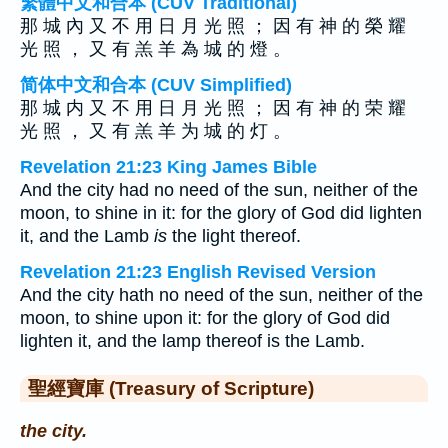
繁體中文和合本 (CUV Traditional)
那 城 內 又 不 用 日 月 光 照 ； 因 有 神 的 榮 耀
光 照 ， 又 有 羔 羊 為 城 的 燈 。
简体中文和合本 (CUV Simplified)
那 城 内 又 不 用 日 月 光 照 ； 因 有 神 的 荣 耀
光 照 ， 又 有 羔 羊 为 城 的 灯 。
Revelation 21:23 King James Bible
And the city had no need of the sun, neither of the
moon, to shine in it: for the glory of God did lighten
it, and the Lamb
is
the light thereof.
Revelation 21:23 English Revised Version
And the city hath no need of the sun, neither of the
moon, to shine upon it: for the glory of God did
lighten it, and the lamp thereof is the Lamb.
聖經寶庫 (Treasury of Scripture)
the city.