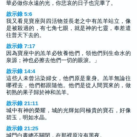
華必做你永遠的光，你悲哀的日子也完畢了。
啟示錄 5:6
我又看見寶座與四活物並長老之中有羔羊站立，像
是被殺過的，有七角七眼，就是神的七靈，奉差遣
往普天下去的。
啟示錄 7:17
因為寶座中的羔羊必牧養他們，領他們到生命水的
泉源；神也必擦去他們一切的眼淚。」
啟示錄 14:4
這些人未曾沾染婦女，他們原是童身。羔羊無論往
哪裡去，他們都跟隨他。他們是從人間買來的，做
初熟的果子歸於神和羔羊。
啟示錄 21:11
城中有神的榮耀，城的光輝如同極貴的寶石，好像
碧玉，明如水晶。
啟示錄 21:25
城門白晝總不關閉，在那裡原沒有黑夜。