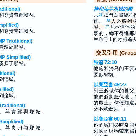
tional)
神和羔羊為城的殿
和尊貴帶進城內。
…
城門白晝總不
25
夜。
人必將列
26
lified)
城。
凡不潔淨的
27
和尊贵带进城内。
事的，總不得進那
生命冊上的才得進
raditional)
貴歸於那城。
交叉引用 (Cross 
implified)
詩篇 72:10
贵归于那城。
他施和海島的王要
ional)
要獻禮物。
到這城。
以賽亞書 49:23
fied)
列王必做你的養父
到这城。
他們必將臉伏地，
的塵土。你便知道
ditional)
必不致羞愧。」
、 尊 貴 歸 與 那 城 。
以賽亞書 60:11
plified)
你的城門必時常開
、 尊 贵 归 与 那 城 。
列國的財物帶來歸