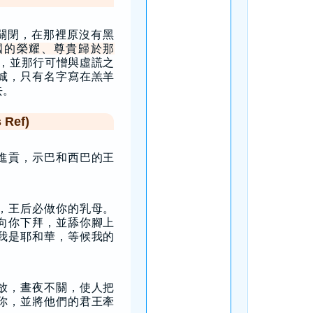
關閉，在那裡原沒有黑
國的榮耀、尊貴歸於那
，並那行可憎與虛謊之
城，只有名字寫在羔羊
去。
Ref)
進貢，示巴和西巴的王
，王后必做你的乳母。
向你下拜，並舔你腳上
我是耶和華，等候我的
放，晝夜不關，使人把
你，並將他們的君王牽