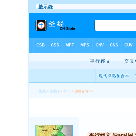
聖經
>
啟示錄
>
章 21
> 聖經金句 26
平行經文 (Parallel 