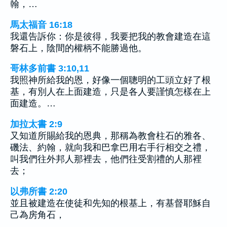
翰，…
馬太福音 16:18
我還告訴你：你是彼得，我要把我的教會建造在這
磐石上，陰間的權柄不能勝過他。
哥林多前書 3:10,11
我照神所給我的恩，好像一個聰明的工頭立好了根
基，有別人在上面建造，只是各人要謹慎怎樣在上
面建造。…
加拉太書 2:9
又知道所賜給我的恩典，那稱為教會柱石的雅各、
磯法、約翰，就向我和巴拿巴用右手行相交之禮，
叫我們往外邦人那裡去，他們往受割禮的人那裡
去；
以弗所書 2:20
並且被建造在使徒和先知的根基上，有基督耶穌自
己為房角石，