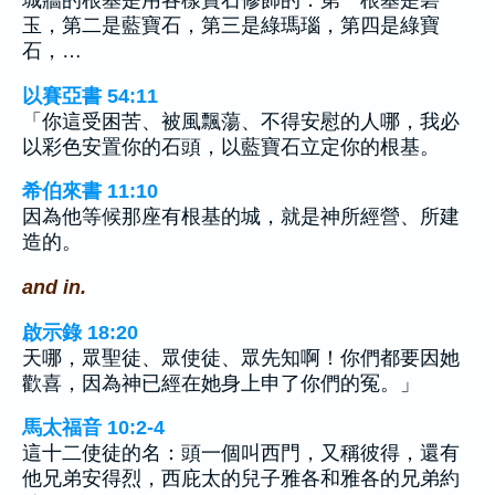
城牆的根基是用各樣寶石修飾的：第一根基是碧
玉，第二是藍寶石，第三是綠瑪瑙，第四是綠寶
石，…
以賽亞書 54:11
「你這受困苦、被風飄蕩、不得安慰的人哪，我必
以彩色安置你的石頭，以藍寶石立定你的根基。
希伯來書 11:10
因為他等候那座有根基的城，就是神所經營、所建
造的。
and in.
啟示錄 18:20
天哪，眾聖徒、眾使徒、眾先知啊！你們都要因她
歡喜，因為神已經在她身上申了你們的冤。」
馬太福音 10:2-4
這十二使徒的名：頭一個叫西門，又稱彼得，還有
他兄弟安得烈，西庇太的兒子雅各和雅各的兄弟約