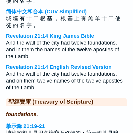
徒 的 名 字 。
简体中文和合本 (CUV Simplified)
城 墙 有 十 二 根 基 ， 根 基 上 有 羔 羊 十 二 使
徒 的 名 字 。
Revelation 21:14 King James Bible
And the wall of the city had twelve foundations,
and in them the names of the twelve apostles of
the Lamb.
Revelation 21:14 English Revised Version
And the wall of the city had twelve foundations,
and on them twelve names of the twelve apostles
of the Lamb.
聖經寶庫 (Treasury of Scripture)
foundations.
啟示錄 21:19-21