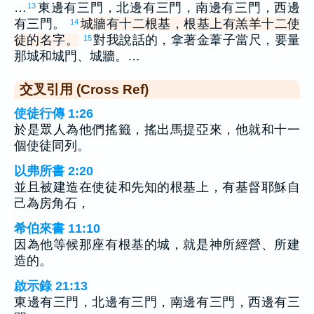
…
東邊有三門，北邊有三門，南邊有三門，西邊
13
有三門。
城牆有十二根基，根基上有羔羊十二使
14
徒的名字。
對我說話的，拿著金葦子當尺，要量
15
那城和城門、城牆。…
交叉引用 (Cross Ref)
使徒行傳 1:26
於是眾人為他們搖籤，搖出馬提亞來，他就和十一
個使徒同列。
以弗所書 2:20
並且被建造在使徒和先知的根基上，有基督耶穌自
己為房角石，
希伯來書 11:10
因為他等候那座有根基的城，就是神所經營、所建
造的。
啟示錄 21:13
東邊有三門，北邊有三門，南邊有三門，西邊有三