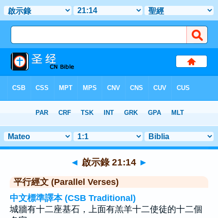
聖經
>
啟示錄
>
章 21
> 聖經金句 14
◄
啟示錄 21:14
►
平行經文 (Parallel Verses)
中文標準譯本 (CSB Traditional)
城牆有十二座基石，上面有羔羊十二使徒的十二個