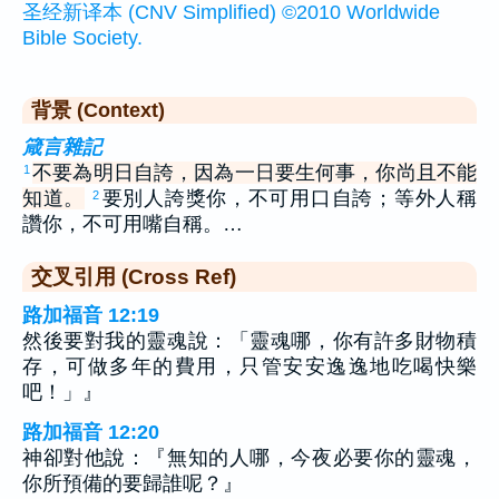
圣经新译本 (CNV Simplified) ©2010 Worldwide
Bible Society.
背景 (Context)
箴言雜記
不要為明日自誇，因為一日要生何事，你尚且不能
1
知道。
要別人誇獎你，不可用口自誇；等外人稱
2
讚你，不可用嘴自稱。…
交叉引用 (Cross Ref)
路加福音 12:19
然後要對我的靈魂說：「靈魂哪，你有許多財物積
存，可做多年的費用，只管安安逸逸地吃喝快樂
吧！」』
路加福音 12:20
神卻對他說：『無知的人哪，今夜必要你的靈魂，
你所預備的要歸誰呢？』