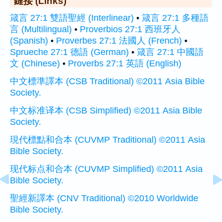
鏈接 (Links)
箴言 27:1 雙語聖經 (Interlinear)
•
箴言 27:1 多種語
言 (Multilingual)
•
Proverbios 27:1 西班牙人
(Spanish)
•
Proverbes 27:1 法國人 (French)
•
Sprueche 27:1 德語 (German)
•
箴言 27:1 中國語
文 (Chinese)
•
Proverbs 27:1 英語 (English)
中文標準譯本 (CSB Traditional) ©2011 Asia Bible
Society.
中文标准译本 (CSB Simplified) ©2011 Asia Bible
Society.
現代標點和合本 (CUVMP Traditional) ©2011 Asia
Bible Society.
现代标点和合本 (CUVMP Simplified) ©2011 Asia
Bible Society.
聖經新譯本 (CNV Traditional) ©2010 Worldwide
Bible Society.