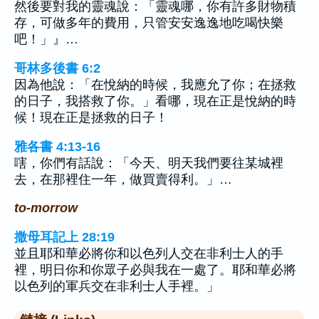
然後要對我的靈魂說：「靈魂哪，你有許多財物積
存，可做多年的費用，只管安安逸逸地吃喝快樂
吧！」』…
哥林多後書 6:2
因為他說：「在悅納的時候，我應允了你；在拯救
的日子，我搭救了你。」看哪，現在正是悅納的時
候！現在正是拯救的日子！
雅各書 4:13-16
嗐，你們有話說：「今天、明天我們要往某城裡
去，在那裡住一年，做買賣得利。」…
to-morrow
撒母耳記上 28:19
並且耶和華必將你和以色列人交在非利士人的手
裡，明日你和你眾子必與我在一處了。耶和華必將
以色列的軍兵交在非利士人手裡。」