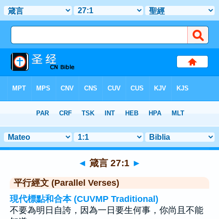
聖經
>
箴言
>
章 27
> 聖經金句 1
◄
箴言 27:1
►
平行經文 (Parallel Verses)
現代標點和合本 (CUVMP Traditional)
不要為明日自誇，因為一日要生何事，你尚且不能