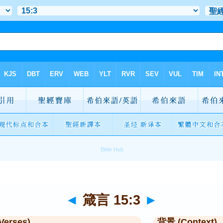
◄
箴言 15:3
►
Verses)
背景 (Context)