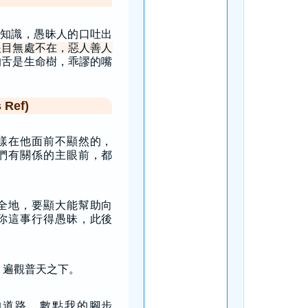
知識，愚昧人的口吐出
眼目無處不在，惡人善人
的舌是生命樹，乖謬的嘴
Ref)
樣在他面前不顯然的，
們有關係的主眼前，都
全地，要顯大能幫助向
你這事行得愚昧，此後
」
，遍觀普天之下。
的道路，數點我的腳步