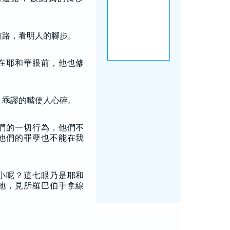
道路，看明人的腳步。
在耶和華眼前，他也修
，乖謬的嘴使人心碎。
們的一切行為，他們不
他們的罪孽也不能在我
小呢？這七眼乃是耶和
地，見所羅巴伯手拿線