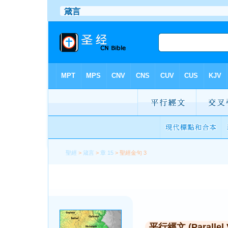
聖經
>
箴言
>
章 15
> 聖經金句 3
平行經文 (Parallel 