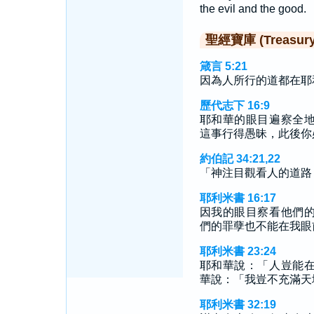
the evil and the good.
聖經寶庫 (Treasury o
箴言 5:21
因為人所行的道都在耶
歷代志下 16:9
耶和華的眼目遍察全
這事行得愚昧，此後你
約伯記 34:21,22
「神注目觀看人的道路
耶利米書 16:17
因我的眼目察看他們
們的罪孽也不能在我眼
耶利米書 23:24
耶和華說：「人豈能
華說：「我豈不充滿天
耶利米書 32:19