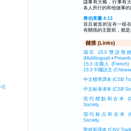
謀事有大略，行事有
各人所行的和他做事的
希伯來書 4:13
並且被造的沒有一樣
有關係的主眼前，都是
鏈接 (Links)
箴言 15:3 雙語聖經 (In
(Multilingual)
•
Prover
15:3 法國人 (French)
15:3 中國語文 (Chines
中文標準譯本 (CSB Traditi
中文标准译本 (CSB Simplif
現代標點和合本 (CUVMP T
Society.
现代标点和合本 (CUVMP 
Society.
聖經新譯本 (CNV Tradition