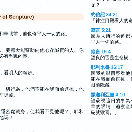
呢？
約伯記 34:21
f Scripture)
「神注目觀看人的
箴言 5:21
和華眼前，他也修平人一切的路。
因為人所行的道都
平人一切的路。
地，要顯大能幫助向他心存誠實的人。你
箴言 15:4
必有爭戰的事。」
溫良的舌是生命樹
耶利米書 16:17
，看明人的腳步。…
因我的眼目察看他
能在我面前遮掩，
眼前隱藏。
的一切行為，他們不能在我面前遮掩，他
撒迦利亞書 4:10
前隱藏。
誰藐視這日的事為
華的眼睛，遍察全
在隱密處藏身，使我看不見他呢？」耶和
砣就歡喜。」
地嗎？