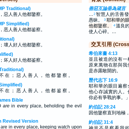
raditional)
善惡互論垂為箴言
，惡人善人他都鑒察。
…
智慧人的舌善發
2
愚昧。
耶和華的
3
implified)
他都鑒察。
溫良
4
，恶人善人他都鉴察。
使人心碎。…
ional)
交叉引用 (Cross 
；壞人好人他都鑒察。
希伯來書 4:13
fied)
並且被造的沒有一
；坏人好人他都鉴察。
原來萬物在那與我
ditional)
是赤露敞開的。
不 在 ； 惡 人 善 人 ， 他 都 鑒 察 。
歷代志下 16:9
plified)
耶和華的眼目遍察
不 在 ； 恶 人 善 人 ， 他 都 鉴 察 。
他心存誠實的人。
你必有爭戰的事。
ames Bible
RD
are
in every place, beholding the evil
約伯記 28:24
因他鑒察直到地極
h Revised Version
約伯記 31:4
are in every place, keeping watch upon
神豈不是察看我