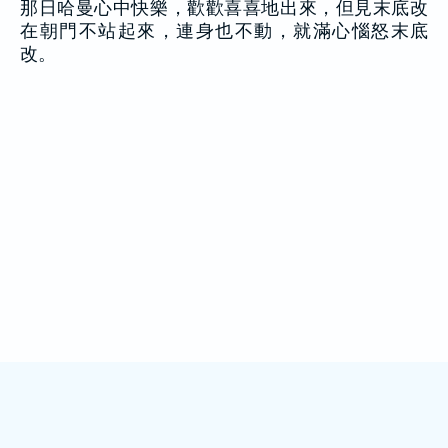
那日哈曼心中快樂，歡歡喜喜地出來，但見末底改
在朝門不站起來，連身也不動，就滿心惱怒末底
改。