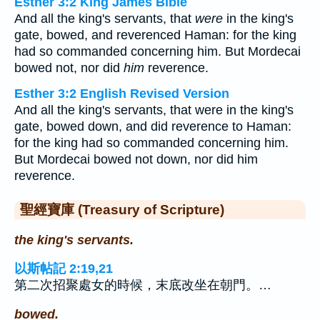
Esther 3:2 King James Bible
And all the king's servants, that
were
in the king's
gate, bowed, and reverenced Haman: for the king
had so commanded concerning him. But Mordecai
bowed not, nor did
him
reverence.
Esther 3:2 English Revised Version
And all the king's servants, that were in the king's
gate, bowed down, and did reverence to Haman:
for the king had so commanded concerning him.
But Mordecai bowed not down, nor did him
reverence.
聖經寶庫 (Treasury of Scripture)
the king's servants.
以斯帖記 2:19,21
第二次招聚處女的時候，末底改坐在朝門。…
bowed.