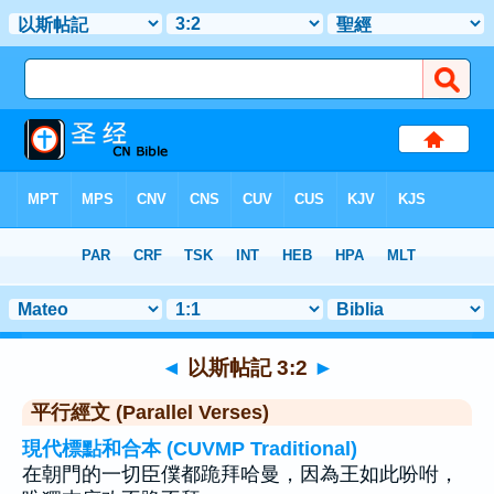
聖經
>
以斯帖記
>
章 3
> 聖經金句 2
◄
以斯帖記 3:2
►
平行經文 (Parallel Verses)
現代標點和合本 (CUVMP Traditional)
在朝門的一切臣僕都跪拜哈曼，因為王如此吩咐，