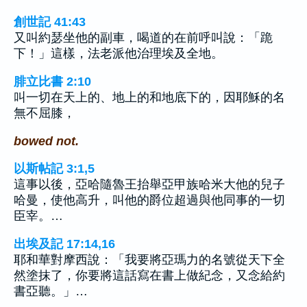
創世記 41:43
又叫約瑟坐他的副車，喝道的在前呼叫說：「跪
下！」這樣，法老派他治理埃及全地。
腓立比書 2:10
叫一切在天上的、地上的和地底下的，因耶穌的名
無不屈膝，
bowed not.
以斯帖記 3:1,5
這事以後，亞哈隨魯王抬舉亞甲族哈米大他的兒子
哈曼，使他高升，叫他的爵位超過與他同事的一切
臣宰。…
出埃及記 17:14,16
耶和華對摩西說：「我要將亞瑪力的名號從天下全
然塗抹了，你要將這話寫在書上做紀念，又念給約
書亞聽。」…