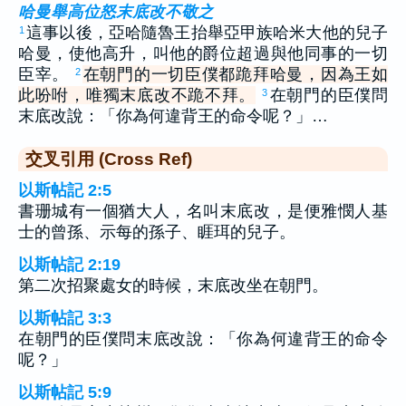
哈曼舉高位怒末底改不敬之
這事以後，亞哈隨魯王抬舉亞甲族哈米大他的兒子
1
哈曼，使他高升，叫他的爵位超過與他同事的一切
臣宰。
在朝門的一切臣僕都跪拜哈曼，因為王如
2
此吩咐，唯獨末底改不跪不拜。
在朝門的臣僕問
3
末底改說：「你為何違背王的命令呢？」…
交叉引用 (Cross Ref)
以斯帖記 2:5
書珊城有一個猶大人，名叫末底改，是便雅憫人基
士的曾孫、示每的孫子、睚珥的兒子。
以斯帖記 2:19
第二次招聚處女的時候，末底改坐在朝門。
以斯帖記 3:3
在朝門的臣僕問末底改說：「你為何違背王的命令
呢？」
以斯帖記 5:9