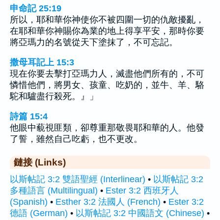
申命記 25:19
所以，耶和華你神使你不被四圍一切的仇敵擾亂，
在耶和華你神賜你為業的地上得享平安，那時你要
將亞瑪力的名號從天下塗抹了，不可忘記。
撒母耳記上 15:3
現在你要去擊打亞瑪力人，滅盡他們所有的，不可
憐惜他們，將男女、孩童、吃奶的，並牛、羊、駱
駝和驢盡行殺死。』」
詩篇 15:4
他眼中藐視匪類，卻尊重那敬畏耶和華的人。他發
了誓，雖然自己吃虧，也不更改。
鏈接 (Links)
以斯帖記 3:2 雙語聖經 (Interlinear)
•
以斯帖記 3:2
多種語言 (Multilingual)
•
Ester 3:2 西班牙人
(Spanish)
•
Esther 3:2 法國人 (French)
•
Ester 3:2
德語 (German)
•
以斯帖記 3:2 中國語文 (Chinese)
•