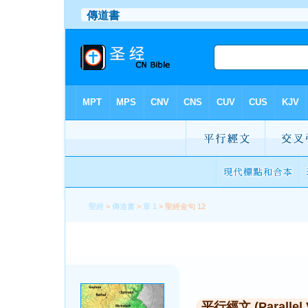
聖經
>
傳道書
>
章 1
> 聖經金句 12
平行經文 (Parallel 