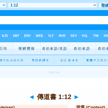
◄
傳道書 1:12
►
Verses)
背景 (Context)