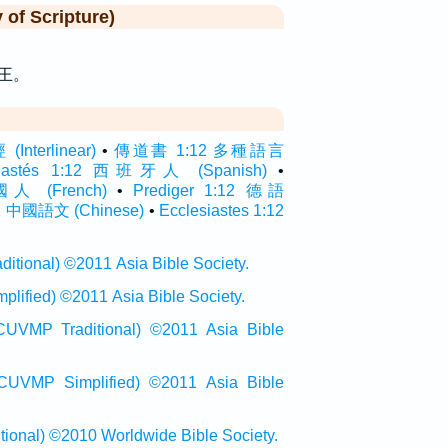
f Scripture)
王。
terlinear)
•
傳道書 1:12 多種語言
siastés 1:12 西班牙人 (Spanish)
•
法國人 (French)
•
Prediger 1:12 德語
 中國語文 (Chinese)
•
Ecclesiastes 1:12
onal) ©2011 Asia Bible Society.
ied) ©2011 Asia Bible Society.
raditional) ©2011 Asia Bible
Simplified) ©2011 Asia Bible
al) ©2010 Worldwide Bible Society.