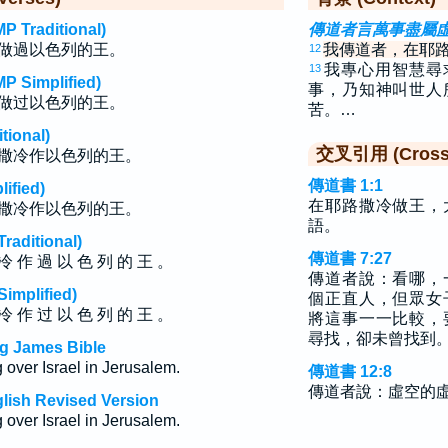
raditional)
傳道者言萬事盡屬
做過以色列的王。
我傳道者，在耶
12
我專心用智慧尋
13
implified)
事，乃知神叫世人
做过以色列的王。
苦。…
ional)
交叉引用 (Cross 
撒冷作以色列的王。
傳道書 1:1
fied)
在耶路撒冷做王，
撒冷作以色列的王。
語。
ditional)
傳道書 7:27
冷 作 過 以 色 列 的 王 。
傳道者說：看哪，
plified)
個正直人，但眾女
冷 作 过 以 色 列 的 王 。
將這事一一比較，
尋找，卻未曾找到
ng James Bible
 over Israel in Jerusalem.
傳道書 12:8
傳道者說：虛空的
glish Revised Version
 over Israel in Jerusalem.