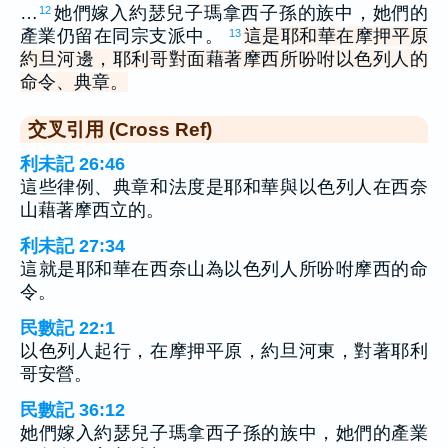
…
她們嫁入約瑟兒子瑪拿西子孫的族中，她們的
12
產業仍留在同宗支派中。
這是耶和華在摩押平原
13
約旦河邊，耶利哥對面藉著摩西所吩咐以色列人的
命令、典章。
交叉引用 (Cross Ref)
利未記 26:46
這些律例、典章和法度是耶和華與以色列人在西奈
山藉著摩西立的。
利未記 27:34
這就是耶和華在西奈山為以色列人所吩咐摩西的命
令。
民數記 22:1
以色列人起行，在摩押平原，約旦河東，對著耶利
哥安營。
民數記 36:12
她們嫁入約瑟兒子瑪拿西子孫的族中，她們的產業