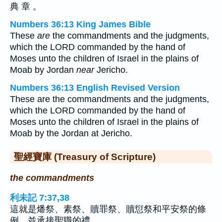
典 章 。
Numbers 36:13 King James Bible
These
are
the commandments and the judgments,
which the LORD commanded by the hand of
Moses unto the children of Israel in the plains of
Moab by Jordan
near
Jericho.
Numbers 36:13 English Revised Version
These are the commandments and the judgments,
which the LORD commanded by the hand of
Moses unto the children of Israel in the plains of
Moab by the Jordan at Jericho.
聖經寶庫 (Treasury of Scripture)
the commandments
利未記 7:37,38
這就是燔祭、素祭、贖罪祭、贖愆祭和平安祭的條
例，並承接聖職的禮，…