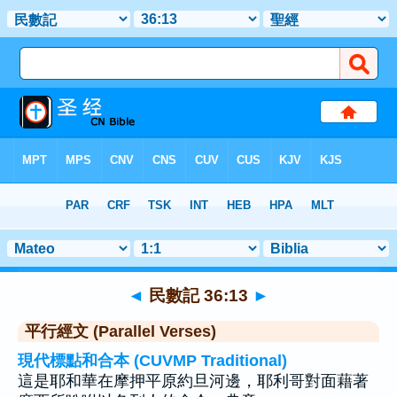
聖經
>
民數記
>
章 36
> 聖經金句 13
◄
民數記 36:13
►
平行經文 (Parallel Verses)
現代標點和合本 (CUVMP Traditional)
這是耶和華在摩押平原約旦河邊，耶利哥對面藉著