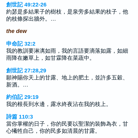
創世記 49:22-26
約瑟是多結果子的樹枝，是泉旁多結果的枝子，他
的枝條探出牆外。…
the dew
申命記 32:2
我的教訓要淋漓如雨，我的言語要滴落如露，如細
雨降在嫩草上，如甘霖降在菜蔬中。
創世記 27:28,29
願神賜你天上的甘露、地上的肥土，並許多五穀、
新酒。…
約伯記 29:19
我的根長到水邊，露水終夜沾在我的枝上。
詩篇 110:3
當你掌權的日子，你的民要以聖潔的裝飾為衣，甘
心犧牲自己，你的民多如清晨的甘露。