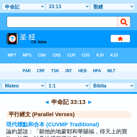
聖經
>
申命記
>
章 33
> 聖經金句 13
◄
申命記 33:13
►
平行經文 (Parallel Verses)
現代標點和合本 (CUVMP Traditional)
論約瑟說：「願他的地蒙耶和華賜福，得天上的寶