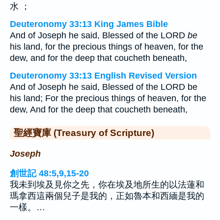
水 ；
Deuteronomy 33:13 King James Bible
And of Joseph he said, Blessed of the LORD
be
his land, for the precious things of heaven, for the
dew, and for the deep that coucheth beneath,
Deuteronomy 33:13 English Revised Version
And of Joseph he said, Blessed of the LORD be
his land; For the precious things of heaven, for the
dew, And for the deep that coucheth beneath,
聖經寶庫 (Treasury of Scripture)
Joseph
創世記 48:5,9,15-20
我未到埃及見你之先，你在埃及地所生的以法蓮和
瑪拿西這兩個兒子是我的，正如魯本和西緬是我的
一樣。…