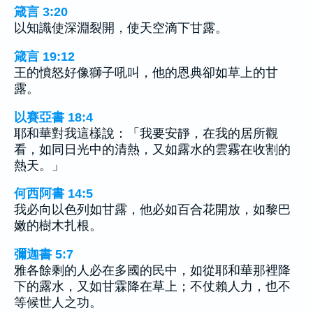
箴言 3:20
以知識使深淵裂開，使天空滴下甘露。
箴言 19:12
王的憤怒好像獅子吼叫，他的恩典卻如草上的甘
露。
以賽亞書 18:4
耶和華對我這樣說：「我要安靜，在我的居所觀
看，如同日光中的清熱，又如露水的雲霧在收割的
熱天。」
何西阿書 14:5
我必向以色列如甘露，他必如百合花開放，如黎巴
嫩的樹木扎根。
彌迦書 5:7
雅各餘剩的人必在多國的民中，如從耶和華那裡降
下的露水，又如甘霖降在草上；不仗賴人力，也不
等候世人之功。