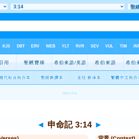
◄
申命記 3:14
►
Verses)
背景 (Context)