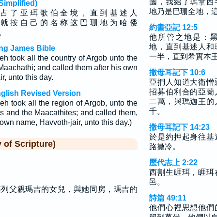
國，我給了瑪拿西
plified)
地乃是巴珊全地，
 占 了 亚 珥 歌 伯 全 境 ， 直 到 基 述 人
 就 按 自 己 的 名 称 这 巴 珊 地 为 哈 倭
約書亞記 12:5
 。
他所管之地是：
地，直到基述人和
ng James Bible
一半，直到希實本
h took all the country of Argob unto the
Maachathi; and called them after his own
撒母耳記下 10:6
, unto this day.
亞捫人知道大衛憎
招募伯利合的亞蘭
glish Revised Version
二萬，與瑪迦王的
h took all the region of Argob, unto the
千。
es and the Maacathites; and called them,
own name, Havvoth-jair, unto this day.)
撒母耳記下 14:23
於是約押起身往基
f Scripture)
路撒冷。
歷代志上 2:22
西割生睚珥，睚珥
邑。
基列父親瑪吉的女兒，與她同房，瑪吉的
詩篇 49:11
他們心裡思想他們