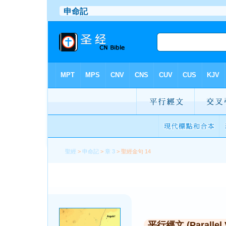
聖經
>
申命記
>
章 3
> 聖經金句 14
平行經文 (Parallel 