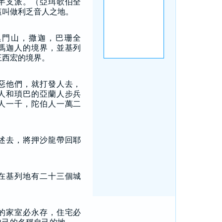
半支派。（亞珥歌伯全
這叫做利乏音人之地。
黑門山，撒迦，巴珊全
瑪迦人的境界，並基列
王西宏的境界。
惡他們，就打發人去，
人和瑣巴的亞蘭人步兵
人一千，陀伯人一萬二
述去，將押沙龍帶回耶
在基列地有二十三個城
的家室必永存，住宅必