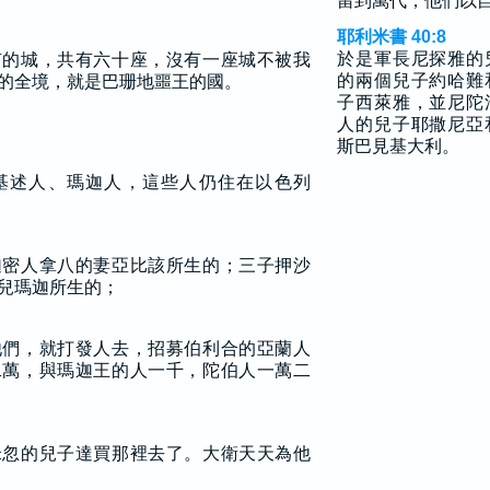
留到萬代，他們以
耶利米書 40:8
於是軍長尼探雅的
有的城，共有六十座，沒有一座城不被我
的兩個兒子約哈難
的全境，就是巴珊地噩王的國。
子西萊雅，並尼陀
人的兒子耶撒尼亞
斯巴見基大利。
基述人、瑪迦人，這些人仍住在以色列
迦密人拿八的妻亞比該所生的；三子押沙
兒瑪迦所生的；
他們，就打發人去，招募伯利合的亞蘭人
二萬，與瑪迦王的人一千，陀伯人一萬二
米忽的兒子達買那裡去了。大衛天天為他