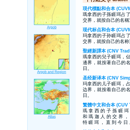
現代標點和合本 (CUVMP T
瑪拿西的子孫睚珥占
交界，就按自己的名稱
现代标点和合本 (CUVMP S
玛拿西的子孙睚珥占
交界，就按自己的名称
聖經新譯本 (CNV Tradit
瑪拿西的兒子睚珥，
邊界，就按著自己的
日。
圣经新译本 (CNV Simpli
玛拿西的儿子睚珥，
边界，就按着自己的
日。
繁體中文和合本 (CUV Tra
瑪 拿 西 的 子 孫 睚 珥
和 瑪 迦 人 的 交 界 ，
特 睚 珥 ， 直 到 今 日