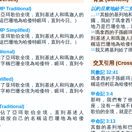
raditional)
以約旦東地給予二
了亞珥歌伯全境，直到基述人和瑪迦人的
…
其餘的基列地
13
這巴珊地為哈倭特睚珥，直到今日。）
國，我給了瑪拿西
地乃是巴珊全地，
implified)
瑪拿西的子孫睚
14
了亚珥歌伯全境，直到基述人和玛迦人的
到基述人和瑪迦人
这巴珊地为哈倭特睚珥，直到今日。）
稱這巴珊地為哈倭
我又將基列給了
15
ional)
佔了亞珥歌全境，直到基述人和瑪迦人的
交叉引用 (Cross 
名字稱巴珊全境為哈倭特．睚珥，直到今
民數記 32:41
瑪拿西的子孫睚珥
fied)
稱這些村莊為哈倭
占了亚珥歌全境，直到基述人和玛迦人的
名字称巴珊全境为哈倭特．睚珥，直到今
申命記 3:4
那時，我們奪了
座，沒有一座城不
ditional)
歌伯的全境，就是
 佔 了 亞 珥 歌 伯 全 境 ， 直 到 基 述 人
 就 按 自 己 的 名 稱 這 巴 珊 地 為 哈 倭
申命記 3:13
 。
其餘的基列地和