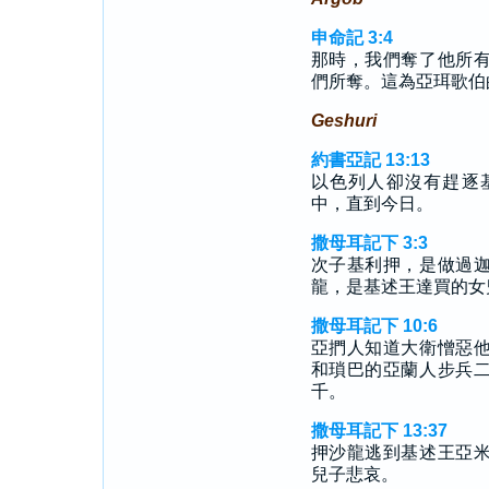
申命記 3:4
那時，我們奪了他所
們所奪。這為亞珥歌伯
Geshuri
約書亞記 13:13
以色列人卻沒有趕逐
中，直到今日。
撒母耳記下 3:3
次子基利押，是做過
龍，是基述王達買的女
撒母耳記下 10:6
亞捫人知道大衛憎惡
和瑣巴的亞蘭人步兵
千。
撒母耳記下 13:37
押沙龍逃到基述王亞
兒子悲哀。