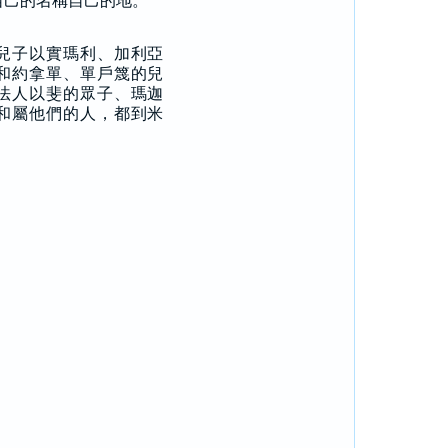
自己的名稱自己的地。
兒子以實瑪利、加利亞
和約拿單、單戶篾的兒
法人以斐的眾子、瑪迦
和屬他們的人，都到米