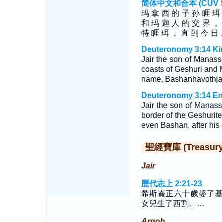
简体中文和合本 (CUV Sim
玛 拿 西 的 子 孙 睚 珥
和 玛 迦 人 的 交 界 ，
特 睚 珥 ， 直 到 今 日
Deuteronomy 3:14 Ki
Jair the son of Manasse
coasts of Geshuri and 
name, Bashanhavothjair
Deuteronomy 3:14 En
Jair the son of Manasse
border of the Geshurit
even Bashan, after his 
聖經寶庫 (Treasury o
Jair
歷代志上 2:21-23
希斯崙正六十歲娶了
女兒生了西割。…
Argob