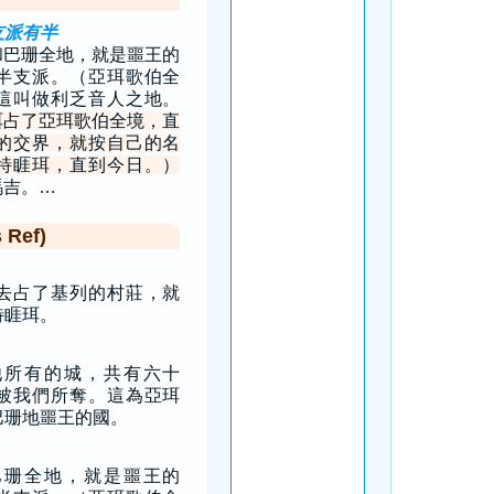
支派有半
和巴珊全地，就是噩王的
半支派。（亞珥歌伯全
這叫做利乏音人之地。
珥占了亞珥歌伯全境，直
的交界，就按自己的名
特睚珥，直到今日。）
瑪吉。…
Ref)
去占了基列的村莊，就
特睚珥。
他所有的城，共有六十
被我們所奪。這為亞珥
巴珊地噩王的國。
巴珊全地，就是噩王的