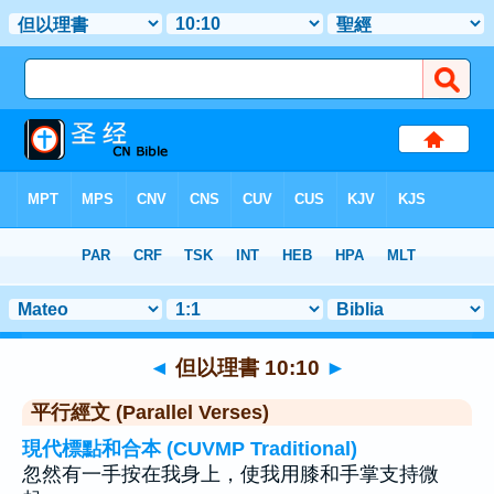
聖經
>
但以理書
>
章 10
> 聖經金句 10
◄
但以理書 10:10
►
平行經文 (Parallel Verses)
現代標點和合本 (CUVMP Traditional)
忽然有一手按在我身上，使我用膝和手掌支持微