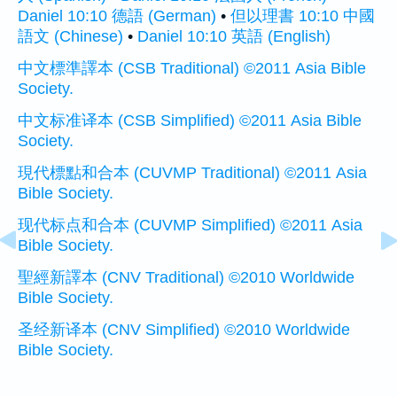
Daniel 10:10 德語 (German)
•
但以理書 10:10 中國
語文 (Chinese)
•
Daniel 10:10 英語 (English)
中文標準譯本 (CSB Traditional) ©2011 Asia Bible
Society.
中文标准译本 (CSB Simplified) ©2011 Asia Bible
Society.
現代標點和合本 (CUVMP Traditional) ©2011 Asia
Bible Society.
现代标点和合本 (CUVMP Simplified) ©2011 Asia
Bible Society.
聖經新譯本 (CNV Traditional) ©2010 Worldwide
Bible Society.
圣经新译本 (CNV Simplified) ©2010 Worldwide
Bible Society.