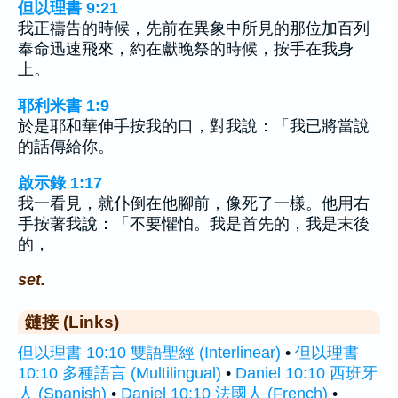
但以理書 9:21
我正禱告的時候，先前在異象中所見的那位加百列
奉命迅速飛來，約在獻晚祭的時候，按手在我身
上。
耶利米書 1:9
於是耶和華伸手按我的口，對我說：「我已將當說
的話傳給你。
啟示錄 1:17
我一看見，就仆倒在他腳前，像死了一樣。他用右
手按著我說：「不要懼怕。我是首先的，我是末後
的，
set.
鏈接 (Links)
但以理書 10:10 雙語聖經 (Interlinear)
•
但以理書
10:10 多種語言 (Multilingual)
•
Daniel 10:10 西班牙
人 (Spanish)
•
Daniel 10:10 法國人 (French)
•