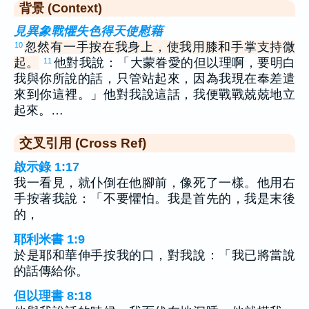
背景 (Context)
見異象戰懼失色得天使慰藉
忽然有一手按在我身上，使我用膝和手掌支持微
10
起。
他對我說：「大蒙眷愛的但以理啊，要明白
11
我與你所說的話，只管站起來，因為我現在奉差遣
來到你這裡。」他對我說這話，我便戰戰兢兢地立
起來。…
交叉引用 (Cross Ref)
啟示錄 1:17
我一看見，就仆倒在他腳前，像死了一樣。他用右
手按著我說：「不要懼怕。我是首先的，我是末後
的，
耶利米書 1:9
於是耶和華伸手按我的口，對我說：「我已將當說
的話傳給你。
但以理書 8:18