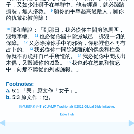
子，又如少壯獅子在羊群中。他若經過，就必踐踏
撕裂，無人搭救。
願你的手舉起高過敵人，願你
9
的仇敵都被剪除！
耶和華說：「到那日，我必從你中間剪除馬匹，
10
毀壞車輛。
也必從你國中除滅城邑，拆毀一切的
11
保障。
又必除掉你手中的邪術，你那裡也不再有
12
占卜的。
我必從你中間除滅雕刻的偶像和柱像，
13
你就不再跪拜自己手所造的。
我必從你中間拔出
14
木偶，又毀滅你的城邑。
我也必在怒氣和憤怒
15
中，向那不聽從的列國施報。」
Footnotes:
a.
5:1 「民」原文作「女子」。
b.
5:3 原文作：他。
現代標點和合本 (CUVMP Traditional) ©2011 Global Bible Initiative.
Bible Hub