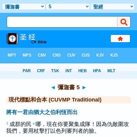
聖經
>
CUVMPT
> 彌迦書 5
◄
彌迦書 5
►
現代標點和合本 (CUVMP Traditional)
將有一君由猶大之伯利恆而出
成群的民
哪，現在你要聚集成隊！因為仇敵圍攻
1
a
我們，要用杖擊打
以色列
審判者的臉。