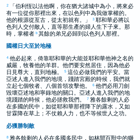
「
伯利恆
以法他
啊，你在
猶大
諸城中為小，將來必
2
有一位從你那裡出來，在
以色列
中為我做掌權的。
他的根源從亙古，從太初就有。」
耶和華必將
以
3
色列
人交付敵人，直等那生產的婦人生下子來。那
時，掌權者
其餘的弟兄必歸到
以色列
人那裡。
b
國權日大至於地極
他必起來，倚靠耶和華的大能並耶和華他神之名的
4
威嚴，牧養他的羊群。他們要安然居住，因為他必
日見尊大，直到地極。
這位必做我們的平安。當
5
亞述
人進入我們的地境，踐踏宮殿的時候，我們就
立起七個牧者、八個首領攻擊他。
他們必用刀劍
6
毀壞
亞述
地和
寧錄
地的關口。
亞述
人進入我們的地
境踐踏的時候，他必拯救我們。
雅各
餘剩的人必
7
在多國的民中，如從耶和華那裡降下的露水，又如
甘霖降在草上；不仗賴人力，也不等候世人之功。
必獲勝制敵
雅各
餘剩的人必在多國多民中，如林間百獸中的獅
8