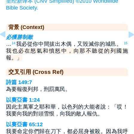
圣经新译本 (CNV Simplified) ©2010 Worldwide
Bible Society.
背景 (Context)
必獲勝制敵
…
我必從你中間拔出木偶，又毀滅你的城邑。
14
15
我也必在怒氣和憤怒中，向那不聽從的列國施
報。」
交叉引用 (Cross Ref)
詩篇 149:7
為要報復列邦，刑罰萬民。
以賽亞書 1:24
因此主萬軍之耶和華，以色列的大能者說：「哎！
我要向我的對頭雪恨，向我的敵人報仇。
以賽亞書 65:12
我要命定你們歸在刀下，都必屈身被殺。因為我呼