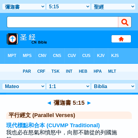
聖經
>
彌迦書
>
章 5
> 聖經金句 15
◄
彌迦書 5:15
►
平行經文 (Parallel Verses)
現代標點和合本 (CUVMP Traditional)
我也必在怒氣和憤怒中，向那不聽從的列國施