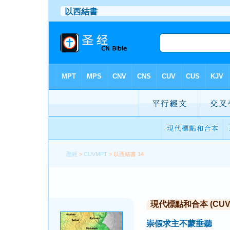
聖經
>
CUVMPT
> 以西結書 14
現代標點和合本 (CUVMP 
崇假求主不蒙垂聽