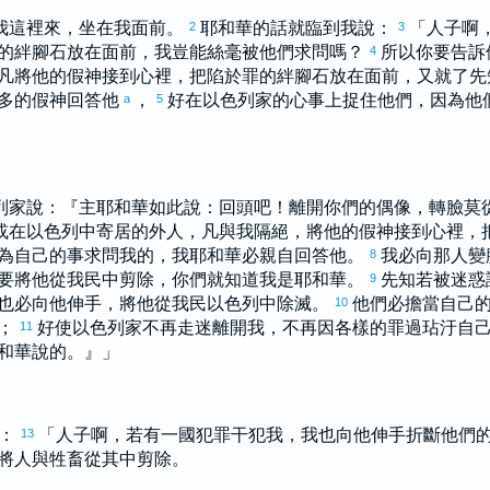
我這裡來，坐在我面前。
耶和華的話就臨到我說：
「人子啊
2
3
的絆腳石放在面前，我豈能絲毫被他們求問嗎？
所以你要告訴
4
凡將他的假神接到心裡，把陷於罪的絆腳石放在面前，又就了先
多的假神回答他
，
好在
以色列
家的心事上捉住他們，因為他
a
5
列
家說：『主耶和華如此說：回頭吧！離開你們的偶像，轉臉莫
或在
以色列
中寄居的外人，凡與我隔絕，將他的假神接到心裡，
為自己的事求問我的，我耶和華必親自回答他。
我必向那人變
8
要將他從我民中剪除，你們就知道我是耶和華。
先知若被迷惑
9
也必向他伸手，將他從我民
以色列
中除滅。
他們必擔當自己
10
樣；
好使
以色列
家不再走迷離開我，不再因各樣的罪過玷汙自
11
和華說的。』」
說：
「人子啊，若有一國犯罪干犯我，我也向他伸手折斷他們
13
將人與牲畜從其中剪除。