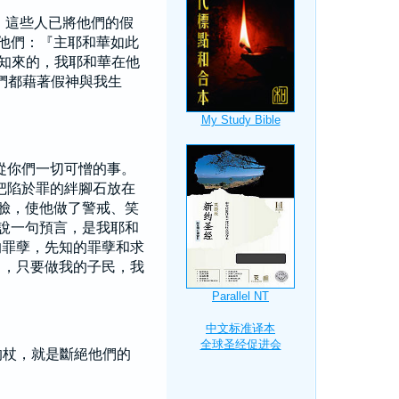
，這些人已將他們的假
他們：『主耶和華如此
知來的，我耶和華在他
們都藉著假神與我生
從你們一切可憎的事。
把陷於罪的絆腳石放在
臉，使他做了警戒、笑
說一句預言，是我耶和
的罪孽，先知的罪孽和求
己，只要做我的子民，我
的杖，就是斷絕他們的