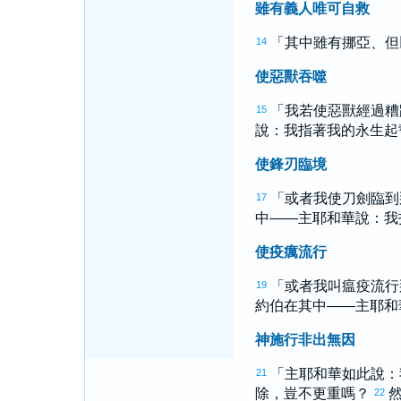
雖有義人唯可自救
「其中雖有
挪亞
、
但
14
使惡獸吞噬
「我若使惡獸經過糟
15
說：我指著我的永生起
使鋒刃臨境
「或者我使刀劍臨到
17
中——主耶和華說：我
使疫癘流行
「或者我叫瘟疫流行
19
約伯
在其中——主耶和
神施行非出無因
「主耶和華如此說：
21
除，豈不更重嗎？
22