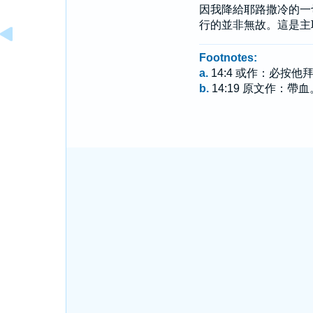
因我降給
耶路撒冷
的一
行的並非無故。這是主
Footnotes:
a.
14:4 或作：必按
b.
14:19 原文作：帶血