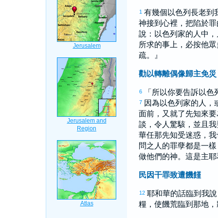
有幾個
以色列
長老到
1
神接到心裡，把陷於罪
說：
以色列
家的人中，
所求的事上，必按他眾
疏。』
勸以轉離偶像歸主免災
「所以你要告訴
以色
6
因為
以色列
家的人，
7
面前，又就了先知來要
談，令人驚駭，並且我
華任那先知受迷惑，我
問之人的罪孽都是一
做他們的神。這是主耶
民因干罪致遭饑饉
耶和華的話臨到我
12
糧，使饑荒臨到那地，