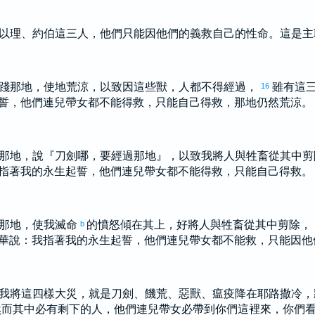
以理
、
約伯
這三人，他們只能因他們的義救自己的性命。這是主
踐那地，使地荒涼，以致因這些獸，人都不得經過，
雖有這
16
誓，他們連兒帶女都不能得救，只能自己得救，那地仍然荒涼。
那地，說『刀劍哪，要經過那地』，以致我將人與牲畜從其中
指著我的永生起誓，他們連兒帶女都不能得救，只能自己得救。
那地，使我滅命
的憤怒傾在其上，好將人與牲畜從其中剪除，
b
華說：我指著我的永生起誓，他們連兒帶女都不能救，只能因他
我將這四樣大災，就是刀劍、饑荒、惡獸、瘟疫降在
耶路撒冷
，
然而其中必有剩下的人，他們連兒帶女必帶到你們這裡來，你們