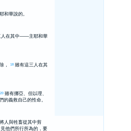
耶和華說的。
三人在其中——主耶和華
剪除，
雖有這三人在其
18
雖有
挪亞
、
但以理
、
20
們的義救自己的性命。
將人與牲畜從其中剪
看見他們所行所為的，要