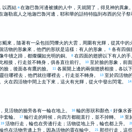
，
以西結
在
迦巴魯
河邊被擄的人中，天就開了，得見神的異象
a
在
迦勒底
人之地
迦巴魯
河邊，耶和華的話特特臨到
布西
的兒子祭
方颳來，隨著有一朵包括閃爍火的大雲，周圍有光輝，從其中的
個活物的形象來，他們的形狀是這樣：有人的形象，
各有四個
6
像牛犢之蹄，都燦爛如光明的銅。
在四面的翅膀以下有人的手
8
此相接，行走並不轉身，俱各直往前行。
至於臉的形象，前
10
的臉，後面各有鷹的臉。
各展開上邊的兩個翅膀相接，各以
11
靈往哪裡去，他們就往哪裡去，行走並不轉身。
至於四活物
13
。火在四活物中間上去下來，這火有光輝，從火中發出閃電。
14
，見活物的臉旁各有一輪在地上。
輪的形狀和顏色
好像水蒼
16
c
中套輪。
輪行走的時候，向四方都能直行，並不掉轉。
至
17
18
。
活物行走，輪也在旁邊行走；活物從地上升，輪也都上升。
19
2
輪也在活物旁邊上升，因為活物的靈在輪中。
那些行走，這
21