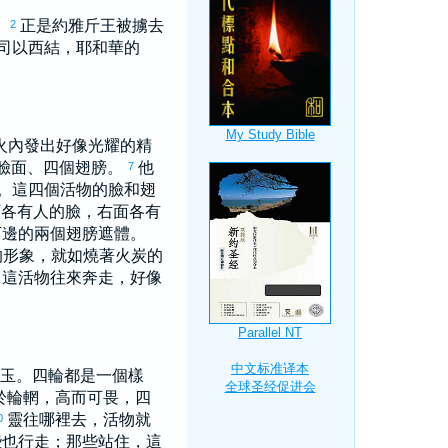
。
正是
約雅斤
王被擄去
2
司
以西結
，耶和華的
火內發出好像光耀的精
臉面、四個翅膀。
他
7
。這四個活物的臉和翅
面各有人的臉，右面各有
下邊的兩個翅膀遮體。
的形象，就如燒著火炭的
這活物往來奔走，好像
玉。四輪都是一個樣
於輪輞，高而可畏，四
靈往哪裡去，活物就
0
些也行走；那些站住，這