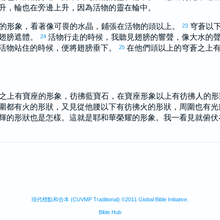
升，輪也在旁邊上升，因為活物的靈在輪中。
的形象，看著像可畏的水晶，鋪張在活物的頭以上。
穹蒼以
23
翅膀遮體。
活物行走的時候，我聽見翅膀的響聲，像大水的
24
活物站住的時候，便將翅膀垂下。
在他們頭以上的穹蒼之上
25
之上有寶座的形象，彷彿藍寶石，在寶座形象以上有彷彿人的
圍都有火的形狀，又見從他腰以下有彷彿火的形狀，周圍也有
輝的形狀也是怎樣。這就是耶和華榮耀的形象。我一看見就俯伏
。
現代標點和合本 (CUVMP Traditional) ©2011 Global Bible Initiative.
Bible Hub