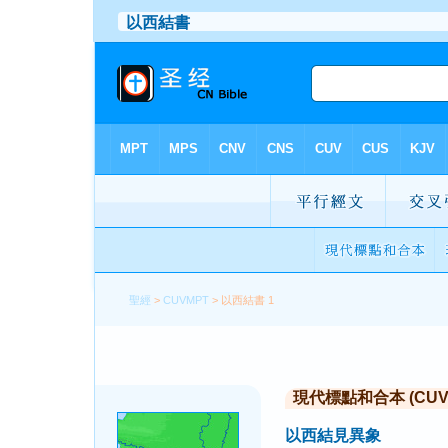
聖經
>
CUVMPT
> 以西結書 1
現代標點和合本 (CUVMP 
以西結見異象