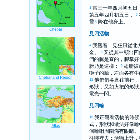
當三十年四月初五日
1
第五年四月初五日，
3
靈
降在他身上。
b
見四活物
我觀看，見狂風從北
4
金。
又從其中顯出四
5
們的腿是直的，腳掌好
膀乃是這樣：
翅膀彼
9
獅子的臉，左面各有牛
他們俱各直往前行，
12
形狀，又如火把的形狀
電光一閃。
見四輪
我正觀看活物的時候
15
式，形狀和做法好像輪
個輪輞周圍滿有眼睛
往哪裡去；活物上升，