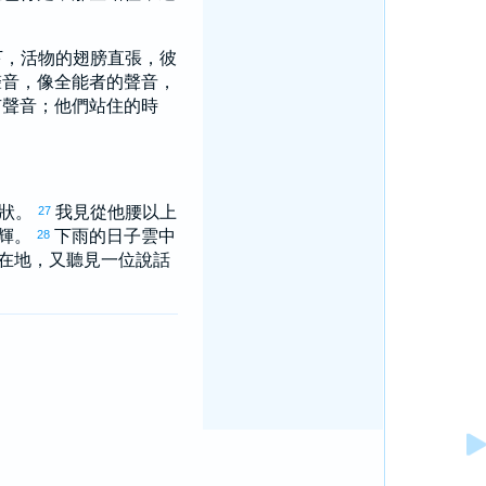
下，活物的翅膀直張，彼
聲音，像全能者的聲音，
有聲音；他們站住的時
形狀。
我見從他腰以上
27
光輝。
下雨的日子雲中
28
在地，又聽見一位說話