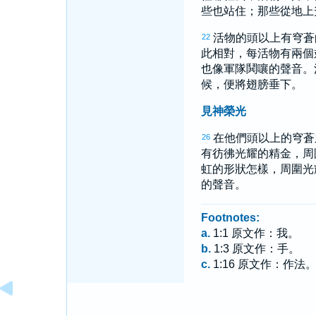
些也站住；那些從地上
活物的頭以上有穹蒼
22
此相對，每活物有兩個
也像軍隊鬨嚷的聲音。
候，便將翅膀垂下。
見神榮光
在他們頭以上的穹蒼
26
有彷彿光耀的精金，周
虹的形狀怎樣，周圍光
的聲音。
Footnotes:
a.
1:1 原文作：我。
b.
1:3 原文作：手。
c.
1:16 原文作：作法