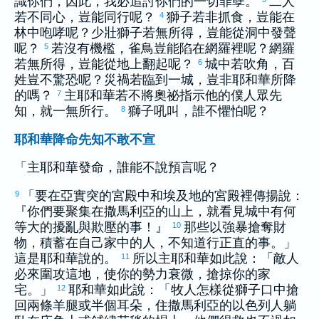
識你們，因此，我必追討你們的一切罪孽。
二人
若不同心，豈能同行呢？
獅子若非抓食，豈能在
4
林中咆哮呢？少壯獅子若無所得，豈能從洞中發聲
呢？
若沒有機檻，雀鳥豈能陷在網羅裡呢？網羅
5
若無所得，豈能從地上翻起呢？
城中若吹角，百
6
姓豈不驚恐呢？災禍若臨到一城，豈非耶和華所降
的嗎？
主耶和華若不將奧祕指示他的僕人眾先
7
知，就一無所行。
獅子吼叫，誰不懼怕呢？
8
耶和華降命先知不敢不宣
「主耶和華發命，誰能不說預言呢？
「要在
亞實突
的宮殿中和
埃及
地的宮殿裡傳揚說：
9
『你們要聚集在
撒馬利亞
的山上，就看見城中有何
等大的擾亂與欺壓的事！』
那些以強暴搶奪財
10
物，積蓄在自己家中的人，不知道行正直的事。」
這是耶和華說的。
所以主耶和華如此說：「敵人
11
必來圍攻這地，使你的勢力衰微，搶掠你的家
宅。」
耶和華如此說：「牧人怎樣從獅子口中搶
12
回兩條羊腿或半個耳朵，住
撒馬利亞
的
以色列
人躺