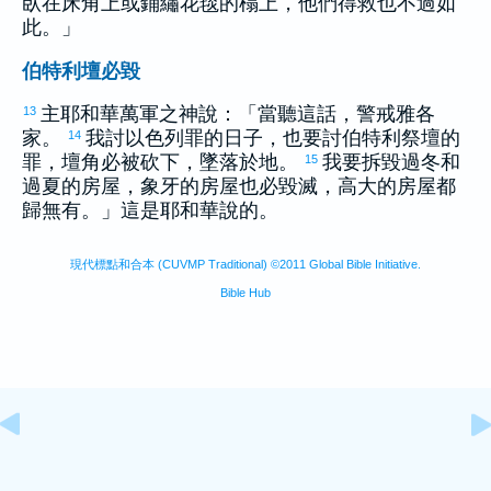
臥在床角上或鋪繡花毯的榻上，他們得救也不過如
此。」
伯特利壇必毀
主耶和華萬軍之神說：「當聽這話，警戒
雅各
13
家。
我討
以色列
罪的日子，也要討
伯特利
祭壇的
14
罪，壇角必被砍下，墜落於地。
我要拆毀過冬和
15
過夏的房屋，象牙的房屋也必毀滅，高大的房屋都
歸無有。」這是耶和華說的。
現代標點和合本 (CUVMP Traditional) ©2011 Global Bible Initiative.
Bible Hub