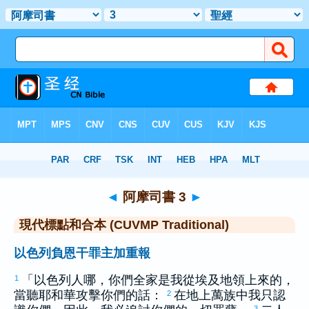
聖經
>
CUVMPT
> 阿摩司書 3
◄
阿摩司書 3
►
現代標點和合本 (CUVMP Traditional)
以色列負恩干罪主加重報
「
以色列
人哪，你們全家是我從
埃及
地領上來的，
1
當聽耶和華攻擊你們的話：
在地上萬族中我只認
2
3