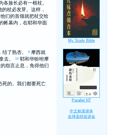
为各族长必有一根杖。
他的杖必发芽。这样，
，他们的首领就把杖交给
的帐幕内，在耶和华面
，结了熟杏。
摩西
就
9
拿去。
耶和华吩咐
摩
10
发的怨言止息，免得他们
必死的。我们都要死亡