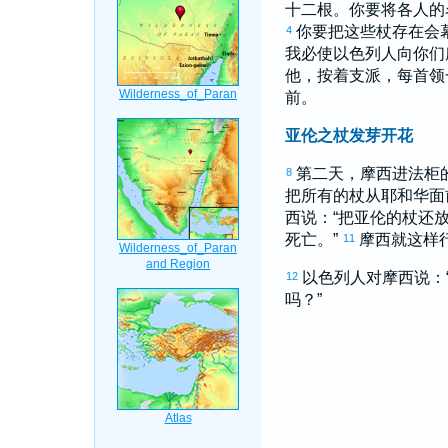
十二根。你要将各人的
你要把这些杖存在会
4
我必使
以色列
人向你们
他，按着支派，每首领
前。
亚伦之杖发芽开花
第二天，
摩西
进法柜
8
把所有的杖从耶和华面
西
说：“把
亚伦
的杖还
死亡。”
摩西
就这样
11
以色列
人对
摩西
说：
12
吗？”