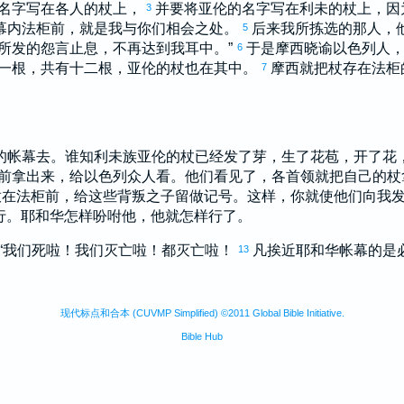
名字写在各人的杖上，
并要将
亚伦
的名字写在
利未
的杖上，因
3
幕内法柜前，就是我与你们相会之处。
后来我所拣选的那人，
5
所发的怨言止息，不再达到我耳中。”
于是
摩西
晓谕
以色列
人
6
一根，共有十二根，
亚伦
的杖也在其中。
摩西
就把杖存在法柜
7
的帐幕去。谁知
利未
族
亚伦
的杖已经发了芽，生了花苞，开了花
前拿出来，给
以色列
众人看。他们看见了，各首领就把自己的杖
放在法柜前，给这些背叛之子留做记号。这样，你就使他们向我
行。耶和华怎样吩咐他，他就怎样行了。
“我们死啦！我们灭亡啦！都灭亡啦！
凡挨近耶和华帐幕的是
13
现代标点和合本 (CUVMP Simplified) ©2011 Global Bible Initiative.
Bible Hub