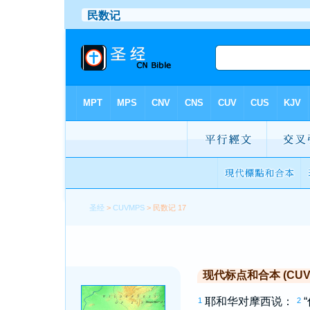
圣经
>
CUVMPS
> 民数记 17
现代标点和合本 (CUVMP 
耶和华对
摩西
说：
1
2