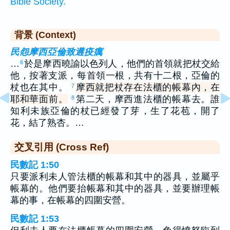
Bible Society.
背景 (Context)
民怨摩西亞倫致遘疫癘
…
於是摩西曉諭以色列人，他們的首領就把杖交給
6
他，按著支派，每首領一根，共有十二根，亞倫的
杖也在其中。
摩西就把杖存在法櫃的帳幕內，在
7
耶和華面前。
第二天，摩西進法櫃的帳幕去。誰
8
知利未族亞倫的杖已經發了芽，生了花苞，開了
花，結了熟杏。…
交叉引用 (Cross Ref)
民數記 1:50
只要派利未人管法櫃的帳幕和其中的器具，並屬乎
帳幕的。他們要抬帳幕和其中的器具，並要辦理帳
幕的事，在帳幕的四圍安營。
民數記 1:53