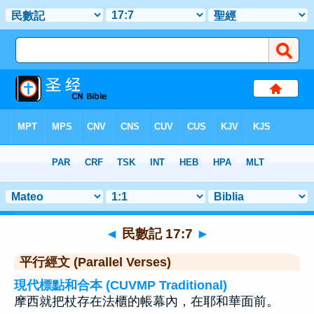
聖經
>
民數記
>
章 17
> 聖經金句 7
◄
民數記 17:7
►
平行經文 (Parallel Verses)
現代標點和合本 (CUVMP Traditional)
摩西就把杖存在法櫃的帳幕內，在耶和華面前。