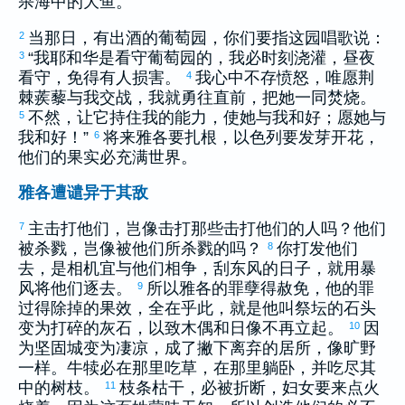
杀海中的大鱼。
当那日，有出酒的葡萄园，你们要指这园唱歌说：
2
“我耶和华是看守葡萄园的，我必时刻浇灌，昼夜
3
看守，免得有人损害。
我心中不存愤怒，唯愿荆
4
棘蒺藜与我交战，我就勇往直前，把她一同焚烧。
不然，让它持住我的能力，使她与我和好；愿她与
5
我和好！”
将来
雅各
要扎根，
以色列
要发芽开花，
6
他们的果实必充满世界。
雅各遭谴异于其敌
主击打他们，岂像击打那些击打他们的人吗？他们
7
被杀戮，岂像被他们所杀戮的吗？
你打发他们
8
去，是相机宜与他们相争，刮东风的日子，就用暴
风将他们逐去。
所以
雅各
的罪孽得赦免，他的罪
9
过得除掉的果效，全在乎此，就是他叫祭坛的石头
变为打碎的灰石，以致木偶和日像不再立起。
因
10
为坚固城变为凄凉，成了撇下离弃的居所，像旷野
一样。牛犊必在那里吃草，在那里躺卧，并吃尽其
中的树枝。
枝条枯干，必被折断，妇女要来点火
11