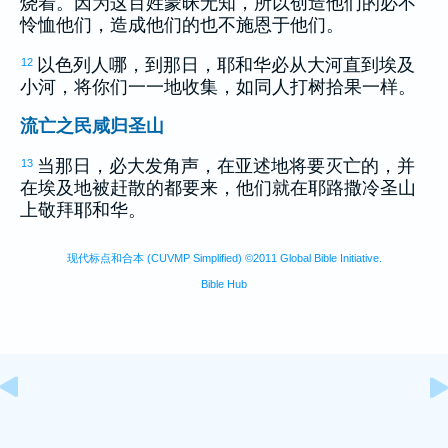
烧着。因为这百姓蒙昧无知，所以创造他们的必不
怜恤他们，造成他们的也不施恩于他们。
以色列
人哪，到那日，耶和华必从大河直到
埃及
12
小河，将你们一一地收集，如同人打树拾果一样。
流亡之民咸归圣山
当那日，必大发角声，在
亚述
地将要灭亡的，并
13
在
埃及
地被赶散的都要来，他们就在
耶路撒冷
圣山
上敬拜耶和华。
现代标点和合本 (CUVMP Simplified) ©2011 Global Bible Initiative.
Bible Hub