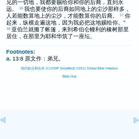
见的一切地，我都要赐给你和你的后裔，直到永
远。
我也要使你的后裔如同地上的尘沙那样多，
16
人若能数算地上的尘沙，才能数算你的后裔。
你
17
起来，纵横走遍这地，因为我必把这地赐给你。”
亚伯兰
就搬了帐篷，来到
希伯仑
幔利
的橡树那里
18
居住，在那里为耶和华筑了一座坛。
Footnotes:
a.
13:8 原文作：弟兄。
现代标点和合本 (CUVMP Simplified) ©2011 Global Bible Initiative.
Bible Hub