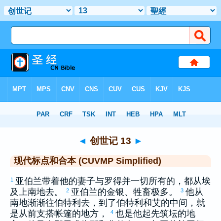
圣经
>
CUVMPS
> 创世记 13
◄
创世记 13
►
现代标点和合本 (CUVMP Simplified)
亚伯兰
带着他的妻子与
罗得
并一切所有的，都从
埃
1
及
上南地去。
亚伯兰
的金银、牲畜极多。
他从
2
3
南地渐渐往
伯特利
去，到了
伯特利
和
艾
的中间，就
是从前支搭帐篷的地方，
也是他起先筑坛的地
4