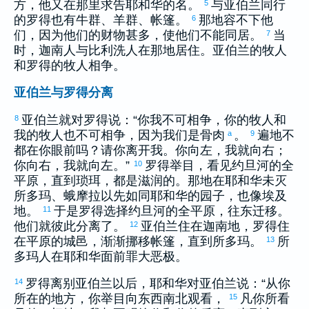
方，他又在那里求告耶和华的名。
与
亚伯兰
同行
5
的
罗得
也有牛群、羊群、帐篷。
那地容不下他
6
们，因为他们的财物甚多，使他们不能同居。
当
7
时，
迦南
人与
比利洗
人在那地居住。
亚伯兰
的牧人
和
罗得
的牧人相争。
亚伯兰与罗得分离
亚伯兰
就对
罗得
说：“你我不可相争，你的牧人和
8
我的牧人也不可相争，因为我们是骨肉
。
遍地不
a
9
都在你眼前吗？请你离开我。你向左，我就向右；
你向右，我就向左。”
罗得
举目，看见
约旦
河的全
10
平原，直到
琐珥
，都是滋润的。那地在耶和华未灭
所多玛
、
蛾摩拉
以先如同耶和华的园子，也像
埃及
地。
于是
罗得
选择
约旦
河的全平原，往东迁移。
11
他们就彼此分离了。
亚伯兰
住在
迦南
地，
罗得
住
12
在平原的城邑，渐渐挪移帐篷，直到
所多玛
。
所
13
多玛
人在耶和华面前罪大恶极。
罗得
离别
亚伯兰
以后，耶和华对
亚伯兰
说：“从你
14
所在的地方，你举目向东西南北观看，
凡你所看
15