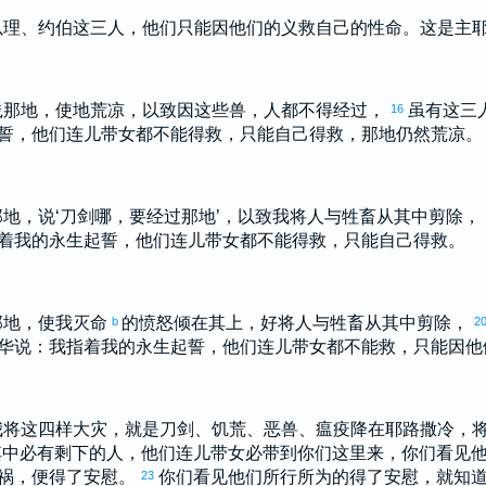
以理
、
约伯
这三人，他们只能因他们的义救自己的性命。这是主
践那地，使地荒凉，以致因这些兽，人都不得经过，
虽有这三
16
誓，他们连儿带女都不能得救，只能自己得救，那地仍然荒凉。
那地，说‘刀剑哪，要经过那地’，以致我将人与牲畜从其中剪除，
着我的永生起誓，他们连儿带女都不能得救，只能自己得救。
那地，使我灭命
的愤怒倾在其上，好将人与牲畜从其中剪除，
b
2
华说：我指着我的永生起誓，他们连儿带女都不能救，只能因他
我将这四样大灾，就是刀剑、饥荒、恶兽、瘟疫降在
耶路撒冷
，
其中必有剩下的人，他们连儿带女必带到你们这里来，你们看见
祸，便得了安慰。
你们看见他们所行所为的得了安慰，就知
23