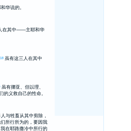
耶和华说的。
人在其中——主耶和华
虽有这三人在其中
18
虽有
挪亚
、
但以理
、
0
们的义救自己的性命。
将人与牲畜从其中剪除，
他们所行所为的，要因我
道我在
耶路撒冷
中所行的