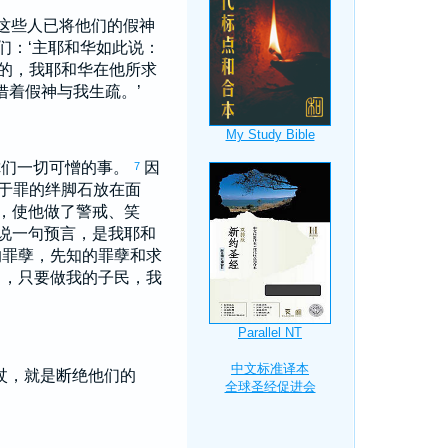
，这些人已将他们的假神
们：‘主耶和华如此说：
的，我耶和华在他所求
借着假神与我生疏。’
你们一切可憎的事。
因
7
于罪的绊脚石放在面
，使他做了警戒、笑
说一句预言，是我耶和
的罪孽，先知的罪孽和求
己，只要做我的子民，我
杖，就是断绝他们的