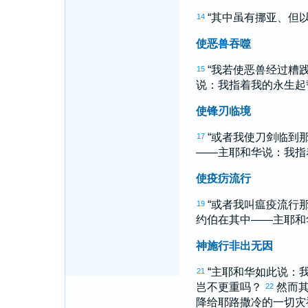
“其中虽有
挪亚
、
但
14
使恶兽吞噬
“我若使恶兽经过糟
15
说：我指着我的永生起
使锋刃临境
“或者我使刀剑临到
17
——主耶和华说：我指
使疫疠流行
“或者我叫瘟疫流行
19
约伯
在其中——主耶和
神施行非出无因
“主耶和华如此说：
21
岂不更重吗？
然而
22
降给
耶路撒冷
的一切灾