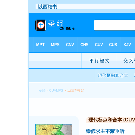
圣经
>
CUVMPS
> 以西结书 14
现代标点和合本 (CUVMP 
崇假求主不蒙垂听