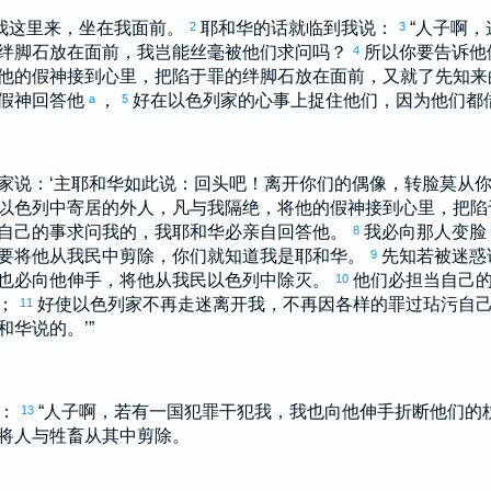
我这里来，坐在我面前。
耶和华的话就临到我说：
“人子啊
2
3
绊脚石放在面前，我岂能丝毫被他们求问吗？
所以你要告诉他
4
他的假神接到心里，把陷于罪的绊脚石放在面前，又就了先知来
假神回答他
，
好在
以色列
家的心事上捉住他们，因为他们都
a
5
家说：‘主耶和华如此说：回头吧！离开你们的偶像，转脸莫从
以色列
中寄居的外人，凡与我隔绝，将他的假神接到心里，把陷
自己的事求问我的，我耶和华必亲自回答他。
我必向那人变脸
8
要将他从我民中剪除，你们就知道我是耶和华。
先知若被迷惑
9
也必向他伸手，将他从我民
以色列
中除灭。
他们必担当自己
10
样；
好使
以色列
家不再走迷离开我，不再因各样的罪过玷污自
11
华说的。’”
说：
“人子啊，若有一国犯罪干犯我，我也向他伸手折断他们的
13
将人与牲畜从其中剪除。