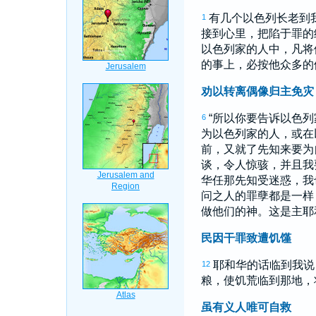
有几个
以色列
长老到
1
接到心里，把陷于罪的
以色列
家的人中，凡将
的事上，必按他众多的
劝以转离偶像归主免灾
“所以你要告诉
以色列
6
为
以色列
家的人，或在
前，又就了先知来要为
谈，令人惊骇，并且我
华任那先知受迷惑，我
问之人的罪孽都是一
做他们的神。这是主耶和
民因干罪致遭饥馑
耶和华的话临到我
12
粮，使饥荒临到那地，
虽有义人唯可自救