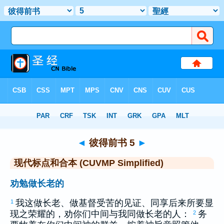
圣经
>
CUVMPS
> 彼得前书 5
◄
彼得前书 5
►
现代标点和合本 (CUVMP Simplified)
劝勉做长老的
我这做长老、做基督受苦的见证、同享后来所要显
1
现之荣耀的，劝你们中间与我同做长老的人：
务
2