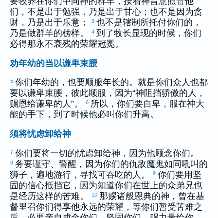
要牧养在你们中间神的群羊，按着神旨意照管他
们，不是出于勉强，乃是出于甘心；也不是因为贪
财，乃是出于乐意；
也不是辖制所托付你们的，
3
乃是做群羊的榜样。
到了牧长显现的时候，你们
4
必得那永不衰残的荣耀冠冕。
劝年幼的当以谦卑束腰
你们年幼的，也要顺服年长的。就是你们众人也都
5
要以谦卑束腰，彼此顺服，因为“神阻挡骄傲的人，
赐恩给谦卑的人”。
所以，你们要自卑，服在神大
6
能的手下，到了时候他必叫你们升高。
须将忧虑卸给神
你们要将一切的忧虑卸给神，因为他顾念你们。
7
务要谨守、警醒，因为你们的仇敌魔鬼如同吼叫的
8
狮子，遍地游行，寻找可吞吃的人。
你们要用坚
9
固的信心抵挡它，因为知道你们在世上的众弟兄也
是经历这样的苦难。
那赐诸般恩典的神，曾在基
10
督里召你们得享他永远的荣耀，等你们暂受苦难之
后，必要亲自成全你们，坚固你们，赐力量给你