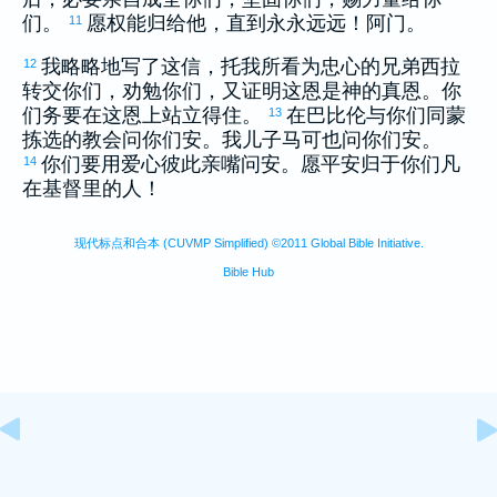
们。
愿权能归给他，直到永永远远！阿门。
11
我略略地写了这信，托我所看为忠心的兄弟
西拉
12
转交你们，劝勉你们，又证明这恩是神的真恩。你
们务要在这恩上站立得住。
在
巴比伦
与你们同蒙
13
拣选的教会问你们安。我儿子
马可
也问你们安。
你们要用爱心彼此亲嘴问安。愿平安归于你们凡
14
在基督里的人！
现代标点和合本 (CUVMP Simplified) ©2011 Global Bible Initiative.
Bible Hub