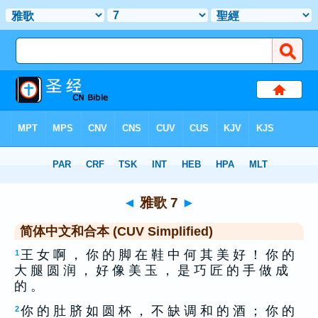
圣经
>
CUS
> 雅歌 7
◄
雅歌 7
►
简体中文和合本 (CUV Simplified)
王 女 啊 ， 你 的 脚 在 鞋 中 何 其 美 好 ！ 你 的
1
大 腿 圆 润 ， 好 像 美 玉 ， 是 巧 匠 的 手 做 成
的 。
你 的 肚 脐 如 圆 杯 ， 不 缺 调 和 的 酒 ； 你 的
2