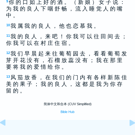
你 的 口 如 上 好 的 酒 。 （ 新 娘 ） 女 子 说 ：
9
为 我 的 良 人 下 咽 舒 畅 ， 流 入 睡 觉 人 的 嘴
中 。
我 属 我 的 良 人 ， 他 也 恋 慕 我 。
10
我 的 良 人 ， 来 吧 ！ 你 我 可 以 往 田 间 去 ；
11
你 我 可 以 在 村 庄 住 宿 。
我 们 早 晨 起 来 往 葡 萄 园 去 ， 看 看 葡 萄 发
12
芽 开 花 没 有 ， 石 榴 放 蕊 没 有 ； 我 在 那 里
要 将 我 的 爱 情 给 你 。
风 茄 放 香 ， 在 我 们 的 门 内 有 各 样 新 陈 佳
13
美 的 果 子 ； 我 的 良 人 ， 这 都 是 我 为 你 存
留 的 。
简体中文和合本 (CUV Simplified)
Bible Hub