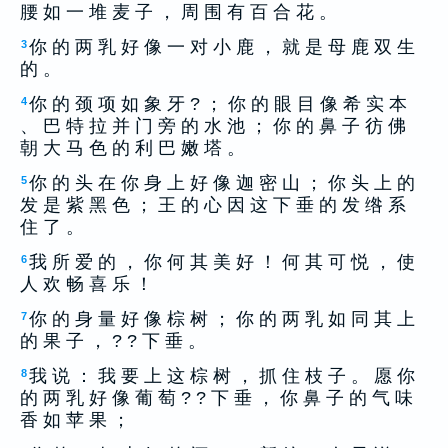
腰 如 一 堆 麦 子 ， 周 围 有 百 合 花 。
你 的 两 乳 好 像 一 对 小 鹿 ， 就 是 母 鹿 双 生
3
的 。
你 的 颈 项 如 象 牙 ? ； 你 的 眼 目 像 希 实 本
4
、 巴 特 拉 并 门 旁 的 水 池 ； 你 的 鼻 子 彷 佛
朝 大 马 色 的 利 巴 嫩 塔 。
你 的 头 在 你 身 上 好 像 迦 密 山 ； 你 头 上 的
5
发 是 紫 黑 色 ； 王 的 心 因 这 下 垂 的 发 绺 系
住 了 。
我 所 爱 的 ， 你 何 其 美 好 ！ 何 其 可 悦 ， 使
6
人 欢 畅 喜 乐 ！
你 的 身 量 好 像 棕 树 ； 你 的 两 乳 如 同 其 上
7
的 果 子 ， ? ? 下 垂 。
我 说 ： 我 要 上 这 棕 树 ， 抓 住 枝 子 。 愿 你
8
的 两 乳 好 像 葡 萄 ? ? 下 垂 ， 你 鼻 子 的 气 味
香 如 苹 果 ；