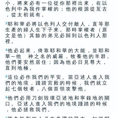
小 ， 將 來 必 有 一 位 從 你 那 裡 出 來 ， 在 以
色 列 中 為 我 作 掌 權 的 ； 他 的 根 源 從 亙 古
， 從 太 初 就 有 。
耶 和 華 必 將 以 色 列 人 交 付 敵 人 ， 直 等 那
3
生 產 的 婦 人 生 下 子 來 。 那 時 掌 權 者 （ 原
文 是 他 ） 其 餘 的 弟 兄 必 歸 到 以 色 列 人 那
裡 。
他 必 起 來 ， 倚 靠 耶 和 華 的 大 能 ， 並 耶 和
4
華 ─ 他 神 之 名 的 威 嚴 ， 牧 養 他 的 羊 群 。
他 們 要 安 然 居 住 ； 因 為 他 必 日 見 尊 大 ，
直 到 地 極 。
這 位 必 作 我 們 的 平 安 。 當 亞 述 人 進 入 我
5
們 的 地 境 ， 踐 踏 宮 殿 的 時 候 ， 我 們 就 立
起 七 個 牧 者 ， 八 個 首 領 攻 擊 他 。
他 們 必 用 刀 劍 毀 壞 亞 述 地 和 寧 錄 地 的 關
6
口 。 亞 述 人 進 入 我 們 的 地 境 踐 踏 的 時 候
， 他 必 拯 救 我 們 。