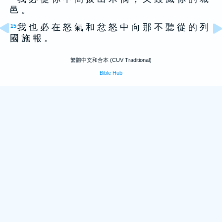
邑 。
我 也 必 在 怒 氣 和 忿 怒 中 向 那 不 聽 從 的 列
15
國 施 報 。
繁體中文和合本 (CUV Traditional)
Bible Hub