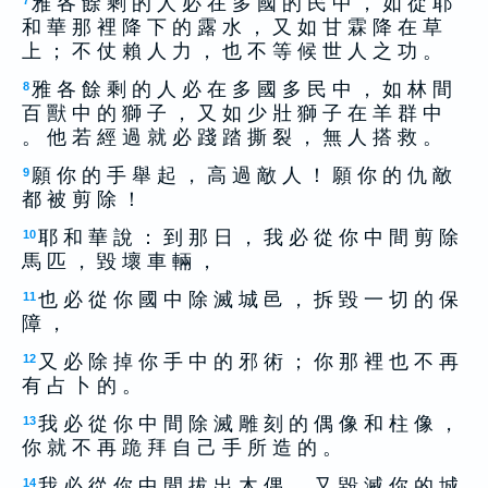
雅 各 餘 剩 的 人 必 在 多 國 的 民 中 ， 如 從 耶
7
和 華 那 裡 降 下 的 露 水 ， 又 如 甘 霖 降 在 草
上 ； 不 仗 賴 人 力 ， 也 不 等 候 世 人 之 功 。
雅 各 餘 剩 的 人 必 在 多 國 多 民 中 ， 如 林 間
8
百 獸 中 的 獅 子 ， 又 如 少 壯 獅 子 在 羊 群 中
。 他 若 經 過 就 必 踐 踏 撕 裂 ， 無 人 搭 救 。
願 你 的 手 舉 起 ， 高 過 敵 人 ！ 願 你 的 仇 敵
9
都 被 剪 除 ！
耶 和 華 說 ： 到 那 日 ， 我 必 從 你 中 間 剪 除
10
馬 匹 ， 毀 壞 車 輛 ，
也 必 從 你 國 中 除 滅 城 邑 ， 拆 毀 一 切 的 保
11
障 ，
又 必 除 掉 你 手 中 的 邪 術 ； 你 那 裡 也 不 再
12
有 占 卜 的 。
我 必 從 你 中 間 除 滅 雕 刻 的 偶 像 和 柱 像 ，
13
你 就 不 再 跪 拜 自 己 手 所 造 的 。
我 必 從 你 中 間 拔 出 木 偶 ， 又 毀 滅 你 的 城
14