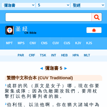
聖經
>
CUV
> 彌迦書 5
◄
彌迦書 5
►
繁體中文和合本 (CUV Traditional)
成 群 的 民 （ 原 文 是 女 子 ） 哪 ， 現 在 你 要
1
聚 集 成 隊 ； 因 為 仇 敵 圍 攻 我 們 ， 要 用 杖
擊 打 以 色 列 審 判 者 的 臉 。
伯 利 恆 、 以 法 他 啊 ， 你 在 猶 大 諸 城 中 為
2