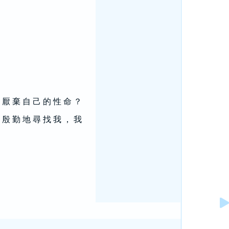
 厭 棄 自 己 的 性 命 ？
 殷 勤 地 尋 找 我 ， 我