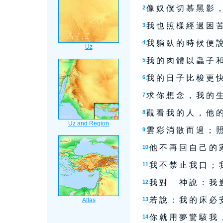
像 奴 僕 切 慕 黑 影 ，
2
我 也 照 樣 經 過 困 苦
3
我 躺 臥 的 時 候 便 說
4
我 的 肉 體 以 蟲 子 和
5
我 的 日 子 比 梭 更 快
6
求 你 想 念 ， 我 的 生
7
觀 看 我 的 人 ， 他 的
8
雲 彩 消 散 而 過 ； 照
9
他 不 再 回 自 己 的 
10
我 不 禁 止 我 口 ； 
11
我 對 神 說 ： 我 豈 
12
若 說 ： 我 的 床 必 
13
你 就 用 夢 驚 駭 我 
14